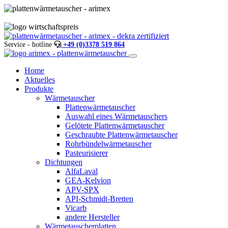
Service - hotline
+49 (0)3378 519 864
Home
Aktuelles
Produkte
Wärmetauscher
Plattenwärmetauscher
Auswahl eines Wärmetauschers
Gelötete Plattenwärmetauscher
Geschraubte Plattenwärmetauscher
Rohrbündelwärmetauscher
Pasteurisierer
Dichtungen
AlfaLaval
GEA-Kelvion
APV-SPX
API-Schmidt-Bretten
Vicarb
andere Hersteller
Wärmetauscherplatten