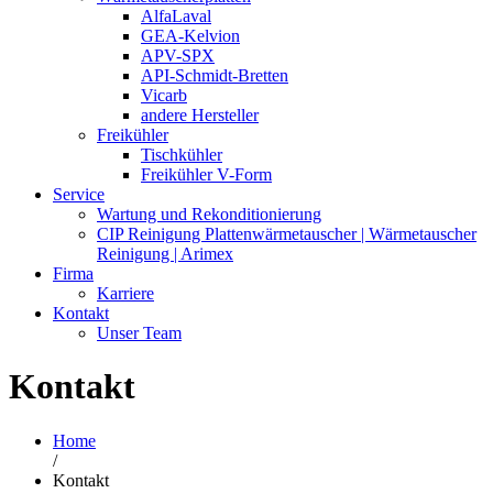
AlfaLaval
GEA-Kelvion
APV-SPX
API-Schmidt-Bretten
Vicarb
andere Hersteller
Freikühler
Tischkühler
Freikühler V-Form
Service
Wartung und Rekonditionierung
CIP Reinigung Plattenwärmetauscher | Wärmetauscher
Reinigung | Arimex
Firma
Karriere
Kontakt
Unser Team
Kontakt
Home
/
Kontakt