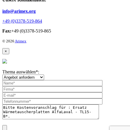
info@arimex.org
+49 (0)3378-519-864
Fax:
+49 (0)3378-519-865
© 2026
Arimex
×
Thema auswählen
*
: