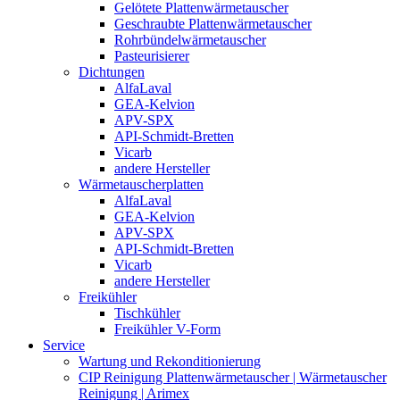
Gelötete Plattenwärmetauscher
Geschraubte Plattenwärmetauscher
Rohrbündelwärmetauscher
Pasteurisierer
Dichtungen
AlfaLaval
GEA-Kelvion
APV-SPX
API-Schmidt-Bretten
Vicarb
andere Hersteller
Wärmetauscherplatten
AlfaLaval
GEA-Kelvion
APV-SPX
API-Schmidt-Bretten
Vicarb
andere Hersteller
Freikühler
Tischkühler
Freikühler V-Form
Service
Wartung und Rekonditionierung
CIP Reinigung Plattenwärmetauscher | Wärmetauscher
Reinigung | Arimex