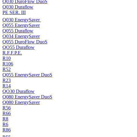
Q030 DuroFlow DuoS
Q030 Duraflow
PE SER. III
Q030 EnergySaver
Q055 EnergySaver
Q055 Duraflow
Q034 EnergySaver
Q055 DuroFlow DuoS
QO55 Duraflow
R.F.F.P.E.
R10
R106
R52
Q055 EnergySaver DuoS
R23
R14
QO30 Duraflow
Q080 EnergySaver DuoS
Q080 EnergySaver
R56
R66
R8
R6
R86