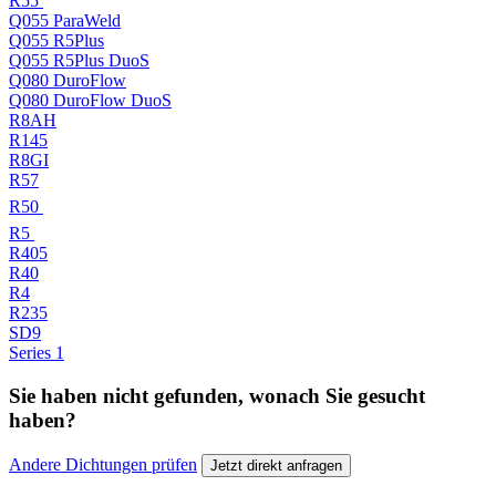
R55
Q055 ParaWeld
Q055 R5Plus
Q055 R5Plus DuoS
Q080 DuroFlow
Q080 DuroFlow DuoS
R8AH
R145
R8GI
R57
R50
R5
R405
R40
R4
R235
SD9
Series 1
Sie haben nicht gefunden, wonach Sie gesucht
haben?
Andere Dichtungen prüfen
Jetzt direkt anfragen