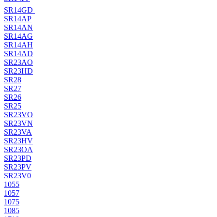
SR14GD
SR14AP
SR14AN
SR14AG
SR14AH
SR14AD
SR23AO
SR23HD
SR28
SR27
SR26
SR25
SR23VO
SR23VN
SR23VA
SR23HV
SR23OA
SR23PD
SR23PV
SR23V0
1055
1057
1075
1085