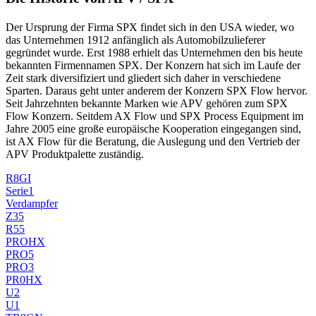
Der Ursprung der Firma SPX findet sich in den USA wieder, wo
das Unternehmen 1912 anfänglich als Automobilzulieferer
gegründet wurde. Erst 1988 erhielt das Unternehmen den bis heute
bekannten Firmennamen SPX. Der Konzern hat sich im Laufe der
Zeit stark diversifiziert und gliedert sich daher in verschiedene
Sparten. Daraus geht unter anderem der Konzern SPX Flow hervor.
Seit Jahrzehnten bekannte Marken wie APV gehören zum SPX
Flow Konzern. Seitdem AX Flow und SPX Process Equipment im
Jahre 2005 eine große europäische Kooperation eingegangen sind,
ist AX Flow für die Beratung, die Auslegung und den Vertrieb der
APV Produktpalette zuständig.
R8GI
Serie1
Verdampfer
Z35
R55
PROHX
PRO5
PRO3
PR0HX
U2
U1