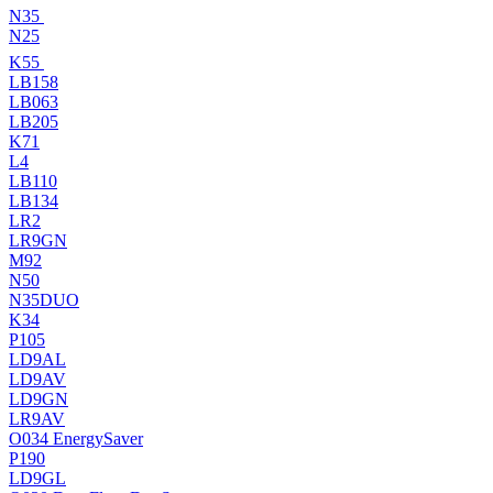
N35
N25
K55
LB158
LB063
LB205
K71
L4
LB110
LB134
LR2
LR9GN
M92
N50
N35DUO
K34
P105
LD9AL
LD9AV
LD9GN
LR9AV
O034 EnergySaver
P190
LD9GL