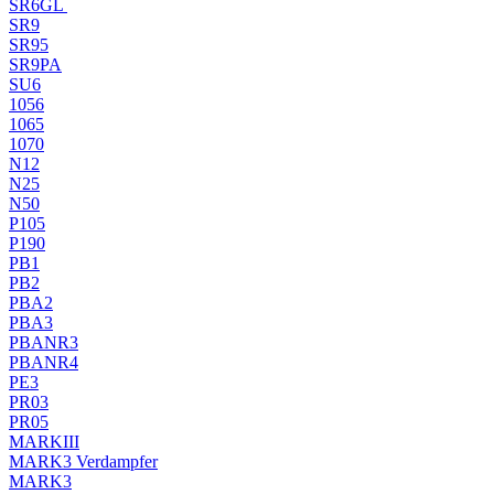
SR6GL
SR9
SR95
SR9PA
SU6
1056
1065
1070
N12
N25
N50
P105
P190
PB1
PB2
PBA2
PBA3
PBANR3
PBANR4
PE3
PR03
PR05
MARKIII
MARK3 Verdampfer
MARK3