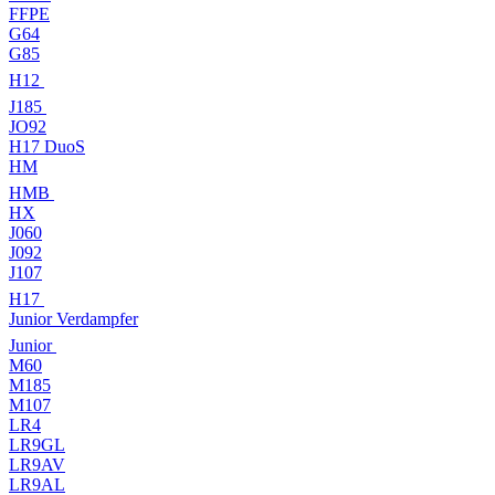
FFPE
G64
G85
H12
J185
JO92
H17 DuoS
HM
HMB
HX
J060
J092
J107
H17
Junior Verdampfer
Junior
M60
M185
M107
LR4
LR9GL
LR9AV
LR9AL