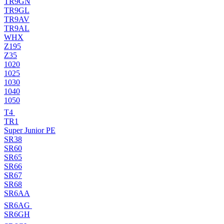
TR9GN
TR9GL
TR9AV
TR9AL
WHX
Z195
Z35
1020
1025
1030
1040
1050
T4
TR1
Super Junior PE
SR38
SR60
SR65
SR66
SR67
SR68
SR6AA
SR6AG
SR6GH