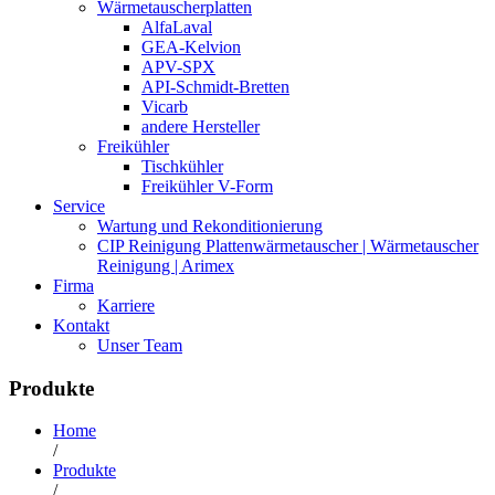
Wärmetauscherplatten
AlfaLaval
GEA-Kelvion
APV-SPX
API-Schmidt-Bretten
Vicarb
andere Hersteller
Freikühler
Tischkühler
Freikühler V-Form
Service
Wartung und Rekonditionierung
CIP Reinigung Plattenwärmetauscher | Wärmetauscher
Reinigung | Arimex
Firma
Karriere
Kontakt
Unser Team
Produkte
Home
/
Produkte
/