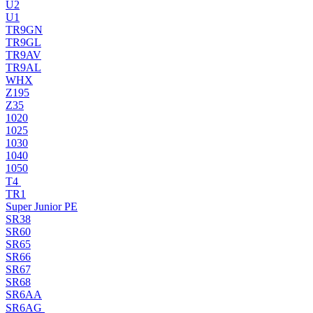
U2
U1
TR9GN
TR9GL
TR9AV
TR9AL
WHX
Z195
Z35
1020
1025
1030
1040
1050
T4
TR1
Super Junior PE
SR38
SR60
SR65
SR66
SR67
SR68
SR6AA
SR6AG