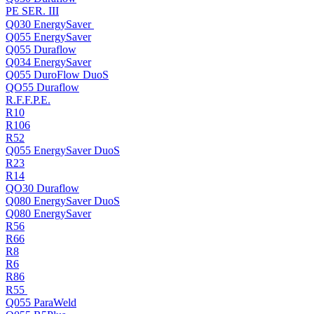
PE SER. III
Q030 EnergySaver
Q055 EnergySaver
Q055 Duraflow
Q034 EnergySaver
Q055 DuroFlow DuoS
QO55 Duraflow
R.F.F.P.E.
R10
R106
R52
Q055 EnergySaver DuoS
R23
R14
QO30 Duraflow
Q080 EnergySaver DuoS
Q080 EnergySaver
R56
R66
R8
R6
R86
R55
Q055 ParaWeld