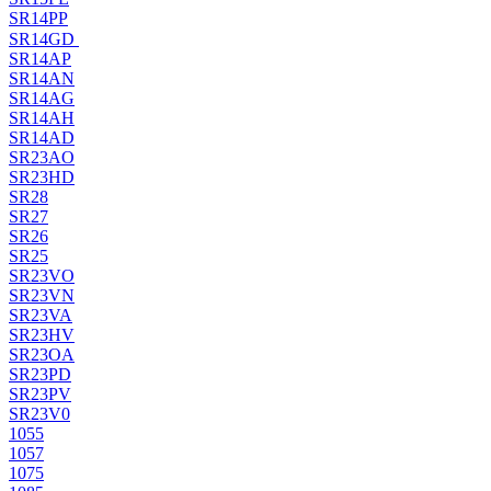
SR14PP
SR14GD
SR14AP
SR14AN
SR14AG
SR14AH
SR14AD
SR23AO
SR23HD
SR28
SR27
SR26
SR25
SR23VO
SR23VN
SR23VA
SR23HV
SR23OA
SR23PD
SR23PV
SR23V0
1055
1057
1075