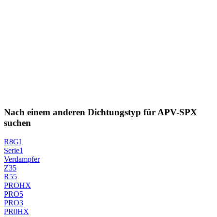
Nach einem anderen Dichtungstyp für APV-SPX
suchen
R8GI
Serie1
Verdampfer
Z35
R55
PROHX
PRO5
PRO3
PR0HX