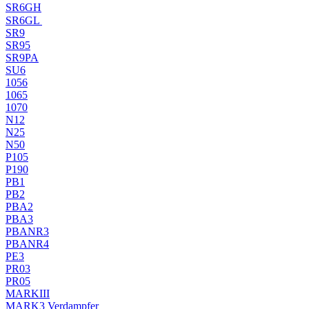
SR6GH
SR6GL
SR9
SR95
SR9PA
SU6
1056
1065
1070
N12
N25
N50
P105
P190
PB1
PB2
PBA2
PBA3
PBANR3
PBANR4
PE3
PR03
PR05
MARKIII
MARK3 Verdampfer