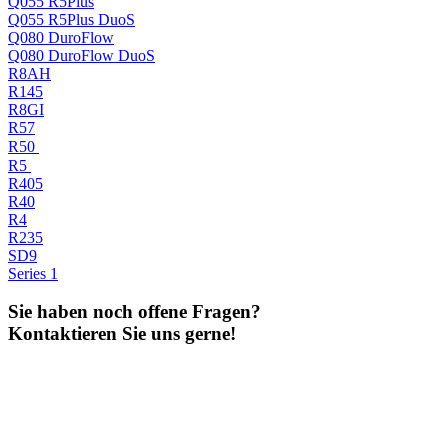
Q055 R5Plus
Q055 R5Plus DuoS
Q080 DuroFlow
Q080 DuroFlow DuoS
R8AH
R145
R8GI
R57
R50
R5
R405
R40
R4
R235
SD9
Series 1
Sie haben noch offene Fragen?
Kontaktieren Sie uns gerne!