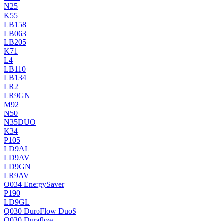
N25
K55
LB158
LB063
LB205
K71
L4
LB110
LB134
LR2
LR9GN
M92
N50
N35DUO
K34
P105
LD9AL
LD9AV
LD9GN
LR9AV
O034 EnergySaver
P190
LD9GL
Q030 DuroFlow DuoS
Q030 Duraflow