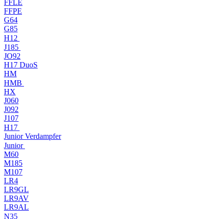
FFLE
FFPE
G64
G85
H12
J185
JO92
H17 DuoS
HM
HMB
HX
J060
J092
J107
H17
Junior Verdampfer
Junior
M60
M185
M107
LR4
LR9GL
LR9AV
LR9AL
N35