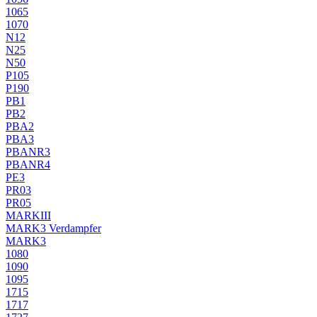
1065
1070
N12
N25
N50
P105
P190
PB1
PB2
PBA2
PBA3
PBANR3
PBANR4
PE3
PR03
PR05
MARKIII
MARK3 Verdampfer
MARK3
1080
1090
1095
1715
1717