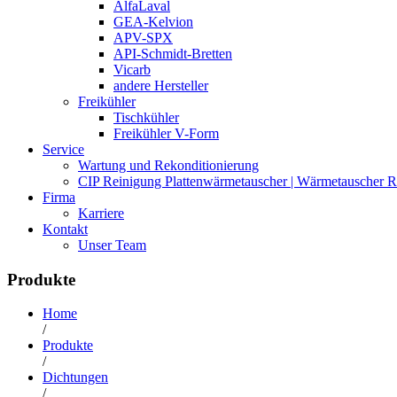
AlfaLaval
GEA-Kelvion
APV-SPX
API-Schmidt-Bretten
Vicarb
andere Hersteller
Freikühler
Tischkühler
Freikühler V-Form
Service
Wartung und Rekonditionierung
CIP Reinigung Plattenwärmetauscher | Wärmetauscher R
Firma
Karriere
Kontakt
Unser Team
Produkte
Home
/
Produkte
/
Dichtungen
/