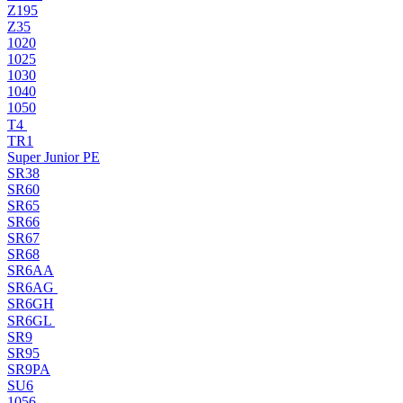
Z195
Z35
1020
1025
1030
1040
1050
T4
TR1
Super Junior PE
SR38
SR60
SR65
SR66
SR67
SR68
SR6AA
SR6AG
SR6GH
SR6GL
SR9
SR95
SR9PA
SU6
1056