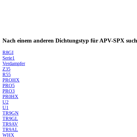
Nach einem anderen Dichtungstyp für APV-SPX suc
R8GI
Serie1
Verdampfer
Z35
R55
PROHX
PRO5
PRO3
PR0HX
U2
U1
TR9GN
TR9GL
TR9AV
TR9AL
WHX