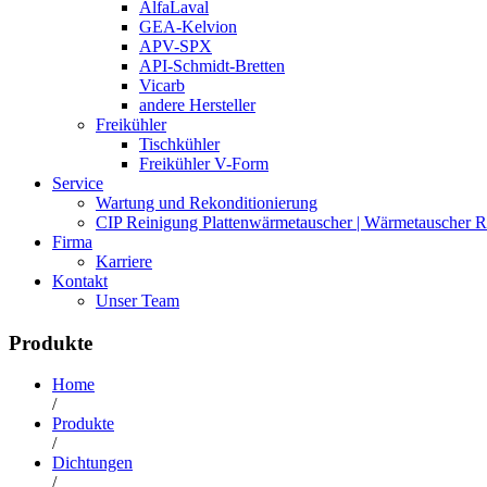
AlfaLaval
GEA-Kelvion
APV-SPX
API-Schmidt-Bretten
Vicarb
andere Hersteller
Freikühler
Tischkühler
Freikühler V-Form
Service
Wartung und Rekonditionierung
CIP Reinigung Plattenwärmetauscher | Wärmetauscher R
Firma
Karriere
Kontakt
Unser Team
Produkte
Home
/
Produkte
/
Dichtungen
/