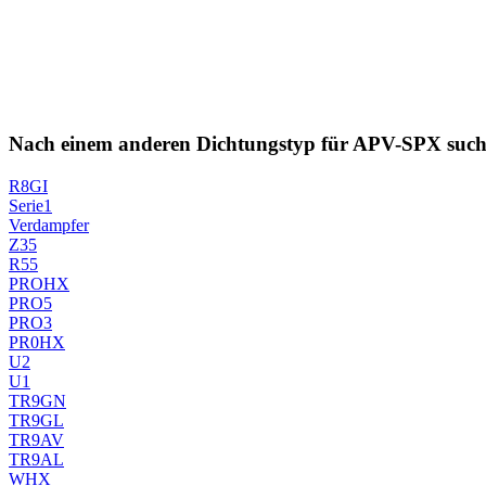
Nach einem anderen Dichtungstyp für APV-SPX suc
R8GI
Serie1
Verdampfer
Z35
R55
PROHX
PRO5
PRO3
PR0HX
U2
U1
TR9GN
TR9GL
TR9AV
TR9AL
WHX