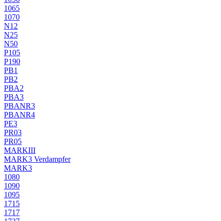
1065
1070
N12
N25
N50
P105
P190
PB1
PB2
PBA2
PBA3
PBANR3
PBANR4
PE3
PR03
PR05
MARKIII
MARK3 Verdampfer
MARK3
1080
1090
1095
1715
1717