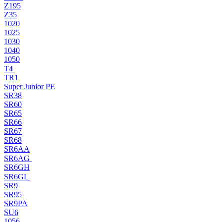
Z195
Z35
1020
1025
1030
1040
1050
T4
TR1
Super Junior PE
SR38
SR60
SR65
SR66
SR67
SR68
SR6AA
SR6AG
SR6GH
SR6GL
SR9
SR95
SR9PA
SU6
1056