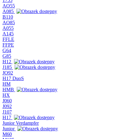
1755
AO55
A085
B110
AO85
A055
A145
FFLE
FFPE
G64
G85
H12
J185
JO92
H17 DuoS
HM
HMB
HX
J060
J092
J107
H17
Junior Verdampfer
Junior
M60