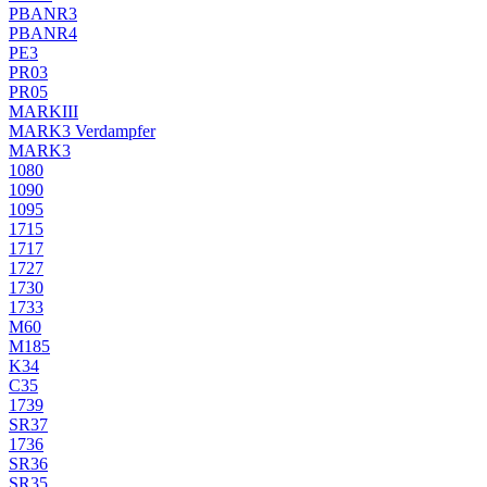
PBANR3
PBANR4
PE3
PR03
PR05
MARKIII
MARK3 Verdampfer
MARK3
1080
1090
1095
1715
1717
1727
1730
1733
M60
M185
K34
C35
1739
SR37
1736
SR36
SR35