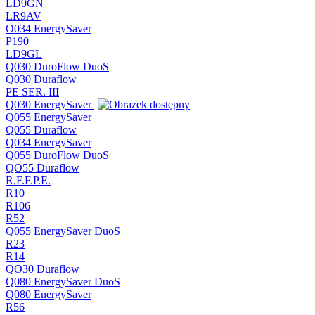
LD9GN
LR9AV
O034 EnergySaver
P190
LD9GL
Q030 DuroFlow DuoS
Q030 Duraflow
PE SER. III
Q030 EnergySaver
Q055 EnergySaver
Q055 Duraflow
Q034 EnergySaver
Q055 DuroFlow DuoS
QO55 Duraflow
R.F.F.P.E.
R10
R106
R52
Q055 EnergySaver DuoS
R23
R14
QO30 Duraflow
Q080 EnergySaver DuoS
Q080 EnergySaver
R56