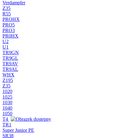
Verdampfer
Z35
R55
PROHX
PRO5
PRO3
PR0HX
U2
U1
TR9GN
TR9GL
TR9AV
TR9AL
WHX
Z195
Z35
1020
1025
1030
1040
1050
T4
TR1
Super Junior PE
SR38