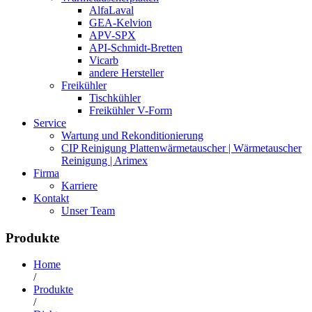
AlfaLaval
GEA-Kelvion
APV-SPX
API-Schmidt-Bretten
Vicarb
andere Hersteller
Freikühler
Tischkühler
Freikühler V-Form
Service
Wartung und Rekonditionierung
CIP Reinigung Plattenwärmetauscher | Wärmetauscher
Reinigung | Arimex
Firma
Karriere
Kontakt
Unser Team
Produkte
Home
/
Produkte
/