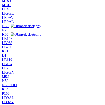
M185
M107
LR4
LR9GL
LR9AV
LR9AL
N35
N25
K55
LB158
LB063
LB205
K71
L4
LB110
LB134
LR2
LR9GN
M92
N50
N35DUO
K34
P105
LD9AL
LD9AV