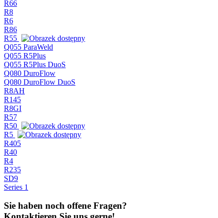
R66
R8
R6
R86
R55
Q055 ParaWeld
Q055 R5Plus
Q055 R5Plus DuoS
Q080 DuroFlow
Q080 DuroFlow DuoS
R8AH
R145
R8GI
R57
R50
R5
R405
R40
R4
R235
SD9
Series 1
Sie haben noch offene Fragen?
Kontaktieren Sie uns gerne!