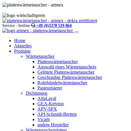
Service - hotline
+49 (0)3378 519 864
Home
Aktuelles
Produkte
Wärmetauscher
Plattenwärmetauscher
Auswahl eines Wärmetauschers
Gelötete Plattenwärmetauscher
Geschraubte Plattenwärmetauscher
Rohrbündelwärmetauscher
Pasteurisierer
Dichtungen
AlfaLaval
GEA-Kelvion
APV-SPX
API-Schmidt-Bretten
Vicarb
andere Hersteller
Wärmetauscherplatten