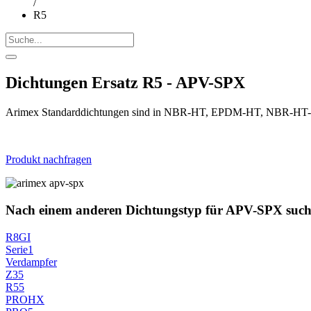
/
R5
Dichtungen Ersatz R5 - APV-SPX
Arimex Standarddichtungen sind in NBR-HT, EPDM-HT, NBR-HT-FD
Produkt nachfragen
Nach einem anderen Dichtungstyp für APV-SPX suc
R8GI
Serie1
Verdampfer
Z35
R55
PROHX