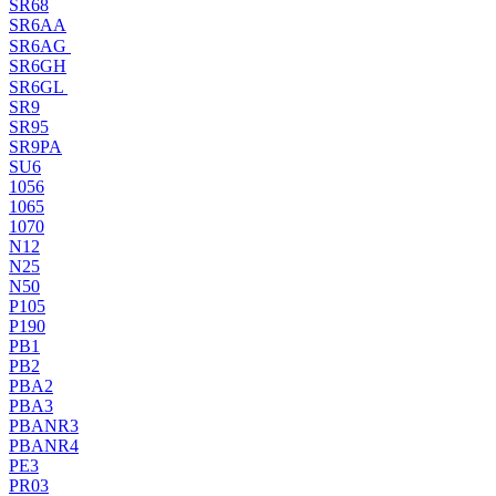
SR68
SR6AA
SR6AG
SR6GH
SR6GL
SR9
SR95
SR9PA
SU6
1056
1065
1070
N12
N25
N50
P105
P190
PB1
PB2
PBA2
PBA3
PBANR3
PBANR4
PE3
PR03