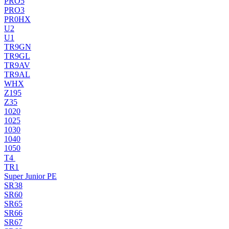
PRO5
PRO3
PR0HX
U2
U1
TR9GN
TR9GL
TR9AV
TR9AL
WHX
Z195
Z35
1020
1025
1030
1040
1050
T4
TR1
Super Junior PE
SR38
SR60
SR65
SR66
SR67