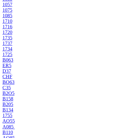
1057
1075
1085
1710
1716
1720
1735
1737
1734
1725
B063
ER5
D37
CHF
BO63
C35
B2O5
B158
B205
B134
1755
AO55
A085
B110
AO85