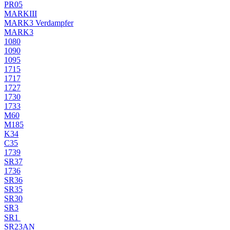
PR05
MARKIII
MARK3 Verdampfer
MARK3
1080
1090
1095
1715
1717
1727
1730
1733
M60
M185
K34
C35
1739
SR37
1736
SR36
SR35
SR30
SR3
SR1
SR23AN