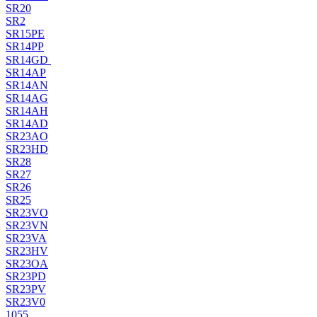
SR20
SR2
SR15PE
SR14PP
SR14GD
SR14AP
SR14AN
SR14AG
SR14AH
SR14AD
SR23AO
SR23HD
SR28
SR27
SR26
SR25
SR23VO
SR23VN
SR23VA
SR23HV
SR23OA
SR23PD
SR23PV
SR23V0
1055