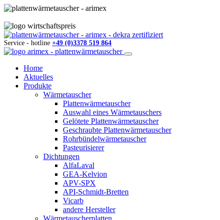
Service - hotline
+49 (0)3378 519 864
Home
Aktuelles
Produkte
Wärmetauscher
Plattenwärmetauscher
Auswahl eines Wärmetauschers
Gelötete Plattenwärmetauscher
Geschraubte Plattenwärmetauscher
Rohrbündelwärmetauscher
Pasteurisierer
Dichtungen
AlfaLaval
GEA-Kelvion
APV-SPX
API-Schmidt-Bretten
Vicarb
andere Hersteller
Wärmetauscherplatten