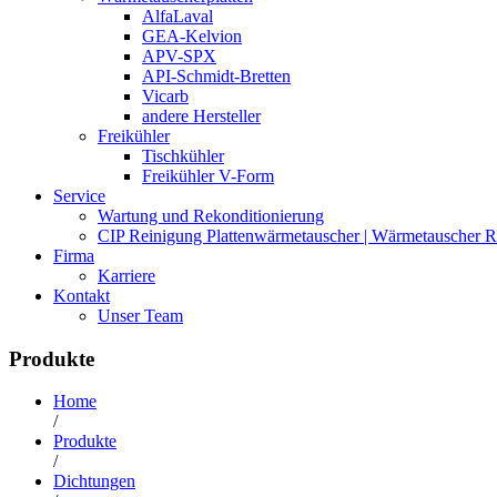
AlfaLaval
GEA-Kelvion
APV-SPX
API-Schmidt-Bretten
Vicarb
andere Hersteller
Freikühler
Tischkühler
Freikühler V-Form
Service
Wartung und Rekonditionierung
CIP Reinigung Plattenwärmetauscher | Wärmetauscher R
Firma
Karriere
Kontakt
Unser Team
Produkte
Home
/
Produkte
/
Dichtungen