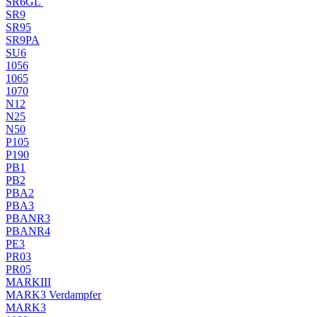
SR6GL
SR9
SR95
SR9PA
SU6
1056
1065
1070
N12
N25
N50
P105
P190
PB1
PB2
PBA2
PBA3
PBANR3
PBANR4
PE3
PR03
PR05
MARKIII
MARK3 Verdampfer
MARK3