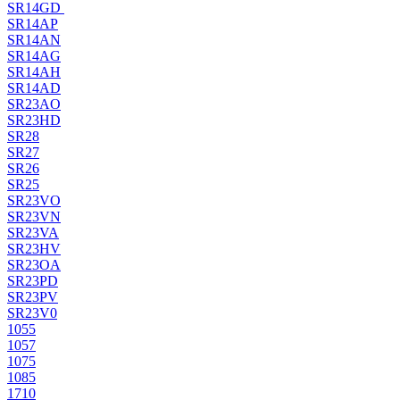
SR14GD
SR14AP
SR14AN
SR14AG
SR14AH
SR14AD
SR23AO
SR23HD
SR28
SR27
SR26
SR25
SR23VO
SR23VN
SR23VA
SR23HV
SR23OA
SR23PD
SR23PV
SR23V0
1055
1057
1075
1085
1710