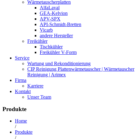
Wärmetauscherplatten
AlfaLaval
GEA-Kelvion
APV-SPX
API-Schmidt-Bretten
Vicarb
andere Hersteller
Freikühler
Tischkühler
Freikühler V-Form
Service
Wartung und Rekonditionierung
CIP Reinigung Plattenwärmetauscher | Wärmetauscher
Reinigung | Arimex
Firma
Karriere
Kontakt
Unser Team
Produkte
Home
/
Produkte
/