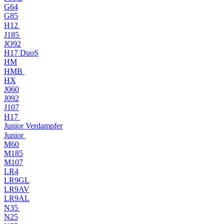
G64
G85
H12
J185
JO92
H17 DuoS
HM
HMB
HX
J060
J092
J107
H17
Junior Verdampfer
Junior
M60
M185
M107
LR4
LR9GL
LR9AV
LR9AL
N35
N25