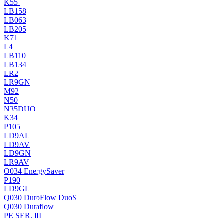
K55
LB158
LB063
LB205
K71
L4
LB110
LB134
LR2
LR9GN
M92
N50
N35DUO
K34
P105
LD9AL
LD9AV
LD9GN
LR9AV
O034 EnergySaver
P190
LD9GL
Q030 DuroFlow DuoS
Q030 Duraflow
PE SER. III