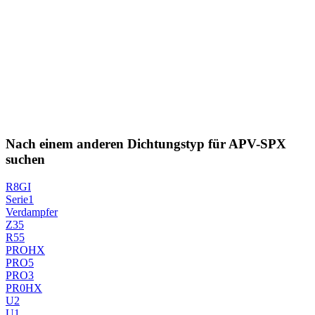
Nach einem anderen Dichtungstyp für APV-SPX
suchen
R8GI
Serie1
Verdampfer
Z35
R55
PROHX
PRO5
PRO3
PR0HX
U2
U1