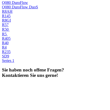
Q080 DuroFlow
Q080 DuroFlow DuoS
R8AH
R145
R8GI
R57
R50
R5
R405
R40
R4
R235
SD9
Series 1
Sie haben noch offene Fragen?
Kontaktieren Sie uns gerne!