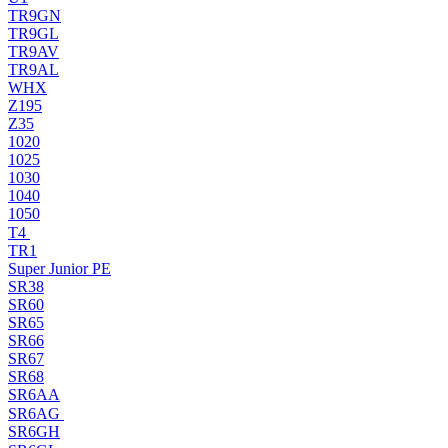
TR9GN
TR9GL
TR9AV
TR9AL
WHX
Z195
Z35
1020
1025
1030
1040
1050
T4
TR1
Super Junior PE
SR38
SR60
SR65
SR66
SR67
SR68
SR6AA
SR6AG
SR6GH