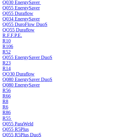
Q030 EnergySaver
Q055 EnergySaver
Q055 Duraflow
Q034 EnergySaver
Q055 DuroFlow DuoS
QO55 Duraflow
R.F.F.P.E.
R10
R106
R52
Q055 EnergySaver DuoS
R23
R14
QO30 Duraflow
Q080 EnergySaver DuoS
Q080 EnergySaver
R56
R66
R8
R6
R86
R55
Q055 ParaWeld
Q055 R5Plus
Q055 R5Plus DuoS