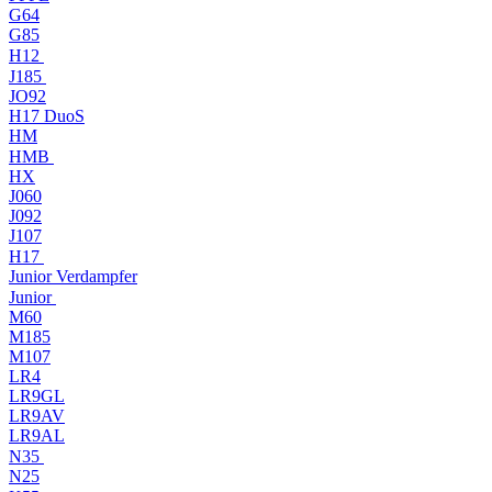
G64
G85
H12
J185
JO92
H17 DuoS
HM
HMB
HX
J060
J092
J107
H17
Junior Verdampfer
Junior
M60
M185
M107
LR4
LR9GL
LR9AV
LR9AL
N35
N25