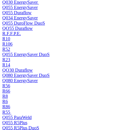
Q030 EnergySaver
Q055 EnergySaver
Q055 Duraflow
Q034 EnergySaver
Q055 DuroFlow DuoS
QO55 Duraflow
R.F.F.P.E.
R10
R106
R52
Q055 EnergySaver DuoS
R23
R14
QO30 Duraflow
Q080 EnergySaver DuoS
Q080 EnergySaver
R56
R66
R8
R6
R86
R55
Q055 ParaWeld
Q055 R5Plus
Q055 R5Plus DuoS