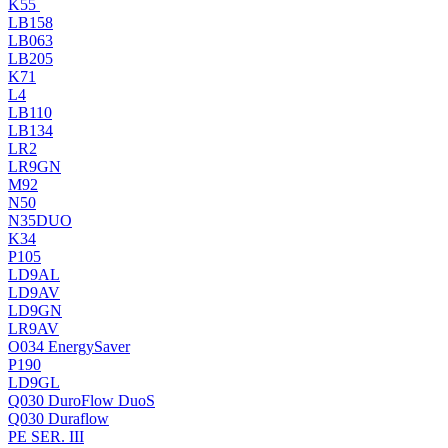
K55
LB158
LB063
LB205
K71
L4
LB110
LB134
LR2
LR9GN
M92
N50
N35DUO
K34
P105
LD9AL
LD9AV
LD9GN
LR9AV
O034 EnergySaver
P190
LD9GL
Q030 DuroFlow DuoS
Q030 Duraflow
PE SER. III