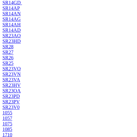
SR14GD
SR14AP
SR14AN
SR14AG
SR14AH
SR14AD
SR23AO
SR23HD
SR28
SR27
SR26
SR25
SR23VO
SR23VN
SR23VA
SR23HV
SR23OA
SR23PD
SR23PV
SR23V0
1055
1057
1075
1085
1710