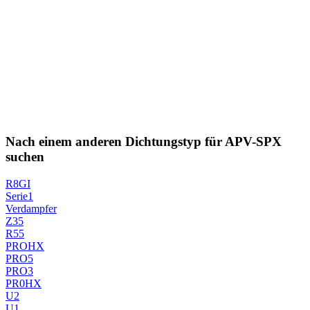
Nach einem anderen Dichtungstyp für APV-SPX
suchen
R8GI
Serie1
Verdampfer
Z35
R55
PROHX
PRO5
PRO3
PR0HX
U2
U1