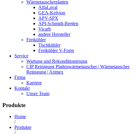
Wärmetauscherplatten
AlfaLaval
GEA-Kelvion
APV-SPX
API-Schmidt-Bretten
Vicarb
andere Hersteller
Freikühler
Tischkühler
Freikühler V-Form
Service
Wartung und Rekonditionierung
CIP Reinigung Plattenwärmetauscher | Wärmetauscher
Reinigung | Arimex
Firma
Karriere
Kontakt
Unser Team
Produkte
Home
/
Produkte
/