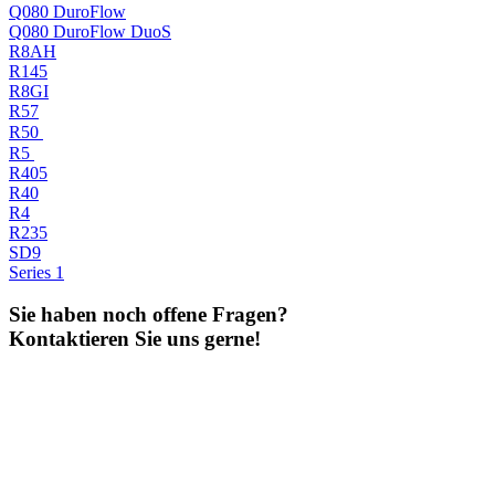
Q080 DuroFlow
Q080 DuroFlow DuoS
R8AH
R145
R8GI
R57
R50
R5
R405
R40
R4
R235
SD9
Series 1
Sie haben noch offene Fragen?
Kontaktieren Sie uns gerne!