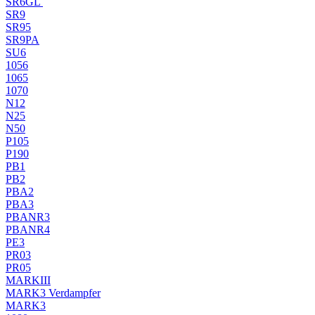
SR6GL
SR9
SR95
SR9PA
SU6
1056
1065
1070
N12
N25
N50
P105
P190
PB1
PB2
PBA2
PBA3
PBANR3
PBANR4
PE3
PR03
PR05
MARKIII
MARK3 Verdampfer
MARK3