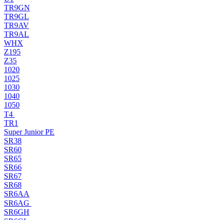
TR9GN
TR9GL
TR9AV
TR9AL
WHX
Z195
Z35
1020
1025
1030
1040
1050
T4
TR1
Super Junior PE
SR38
SR60
SR65
SR66
SR67
SR68
SR6AA
SR6AG
SR6GH