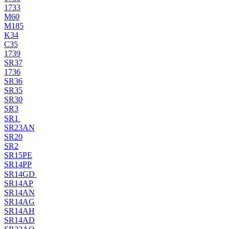
1733
M60
M185
K34
C35
1739
SR37
1736
SR36
SR35
SR30
SR3
SR1
SR23AN
SR20
SR2
SR15PE
SR14PP
SR14GD
SR14AP
SR14AN
SR14AG
SR14AH
SR14AD