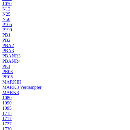
1070
N12
N25
N50
P105
P190
PB1
PB2
PBA2
PBA3
PBANR3
PBANR4
PE3
PR03
PR05
MARKIII
MARK3 Verdampfer
MARK3
1080
1090
1095
1715
1717
1727
1730