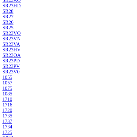
SR23AO
SR23HD
SR28
SR27
SR26
SR25
SR23VO
SR23VN
SR23VA
SR23HV
SR23OA
SR23PD
SR23PV
SR23V0
1055
1057
1075
1085
1710
1716
1720
1735
1737
1734
1725