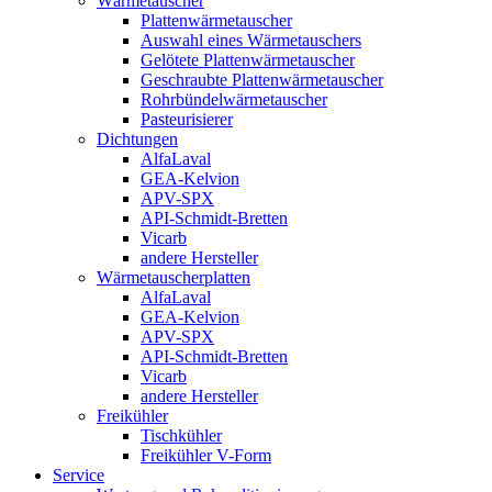
Wärmetauscher
Plattenwärmetauscher
Auswahl eines Wärmetauschers
Gelötete Plattenwärmetauscher
Geschraubte Plattenwärmetauscher
Rohrbündelwärmetauscher
Pasteurisierer
Dichtungen
AlfaLaval
GEA-Kelvion
APV-SPX
API-Schmidt-Bretten
Vicarb
andere Hersteller
Wärmetauscherplatten
AlfaLaval
GEA-Kelvion
APV-SPX
API-Schmidt-Bretten
Vicarb
andere Hersteller
Freikühler
Tischkühler
Freikühler V-Form
Service