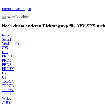
Produkt nachfragen
Nach einem anderen Dichtungstyp für APV-SPX suc
R8GI
Serie1
Verdampfer
Z35
R55
PROHX
PRO5
PRO3
PR0HX
U2
U1
TR9GN
TR9GL
TR9AV
TR9AL
WHX
Z195