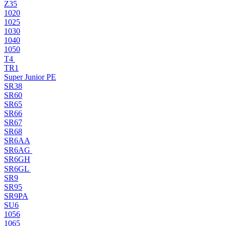
Z35
1020
1025
1030
1040
1050
T4
TR1
Super Junior PE
SR38
SR60
SR65
SR66
SR67
SR68
SR6AA
SR6AG
SR6GH
SR6GL
SR9
SR95
SR9PA
SU6
1056
1065