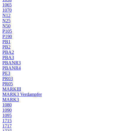
1065
1070
N12
N25
N50
P105
P190
PB1
PB2
PBA2
PBA3
PBANR3
PBANR4
PE3
PR03
PR05
MARKIII
MARK3 Verdampfer
MARK3
1080
1090
1095
1715
1717