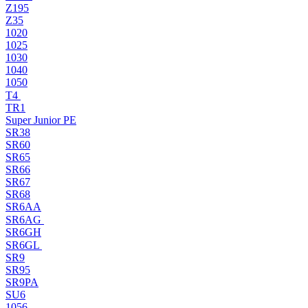
Z195
Z35
1020
1025
1030
1040
1050
T4
TR1
Super Junior PE
SR38
SR60
SR65
SR66
SR67
SR68
SR6AA
SR6AG
SR6GH
SR6GL
SR9
SR95
SR9PA
SU6
1056