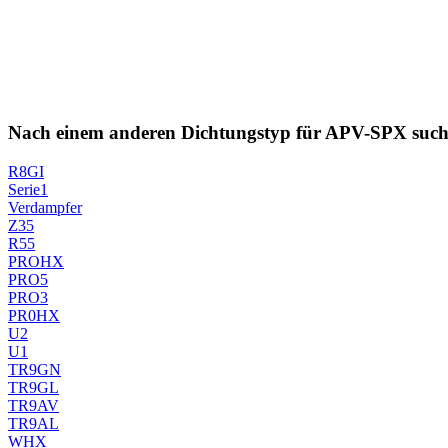
Nach einem anderen Dichtungstyp für APV-SPX suc
R8GI
Serie1
Verdampfer
Z35
R55
PROHX
PRO5
PRO3
PR0HX
U2
U1
TR9GN
TR9GL
TR9AV
TR9AL
WHX