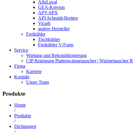
AlfaLaval
GEA-Kelvion
APV-SPX
API-Schmidt-Bretten
Vicarb
andere Hersteller
Freikühler
Tischkühler
Freikühler V-Form
Service
Wartung und Rekonditionierung
CIP Reinigung Plattenwärmetauscher | Wärmetauscher R
Firma
Karriere
Kontakt
Unser Team
Produkte
Home
/
Produkte
/
Dichtungen
/