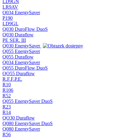
LD9GN
LR9AV
O034 EnergySaver
P190
LD9GL
Q030 DuroFlow DuoS
Q030 Duraflow
PE SER. III
Q030 EnergySaver
Q055 EnergySaver
Q055 Duraflow
Q034 EnergySaver
Q055 DuroFlow DuoS
QO55 Duraflow
R.F.F.P.E.
R10
R106
R52
Q055 EnergySaver DuoS
R23
R14
QO30 Duraflow
Q080 EnergySaver DuoS
Q080 EnergySaver
R56