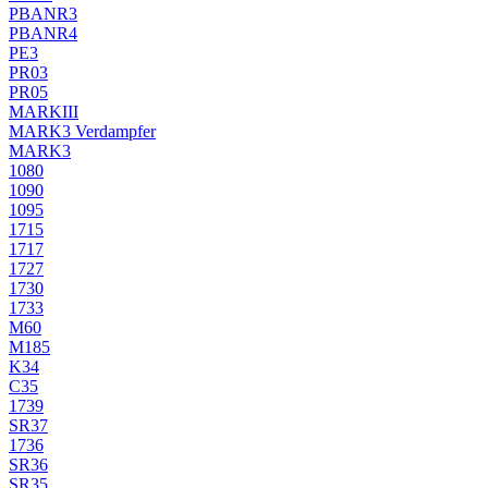
PBANR3
PBANR4
PE3
PR03
PR05
MARKIII
MARK3 Verdampfer
MARK3
1080
1090
1095
1715
1717
1727
1730
1733
M60
M185
K34
C35
1739
SR37
1736
SR36
SR35