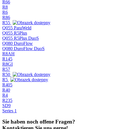
R66
R8
R6
R86
R55
Q055 ParaWeld
Q055 R5Plus
Q055 R5Plus DuoS
Q080 DuroFlow
Q080 DuroFlow DuoS
R8AH
R145
R8GI
R57
R50
R5
R405
R40
R4
R235
SD9
Series 1
Sie haben noch offene Fragen?
Kontaktieren Sie uns gerne!