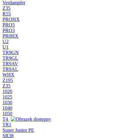
Verdampfer
Z35
R55
PROHX
PRO5
PRO3
PR0HX
U2
U1
TR9GN
TR9GL
TR9AV
TR9AL
WHX
Z195
Z35
1020
1025
1030
1040
1050
T4
TR1
Super Junior PE
SR38