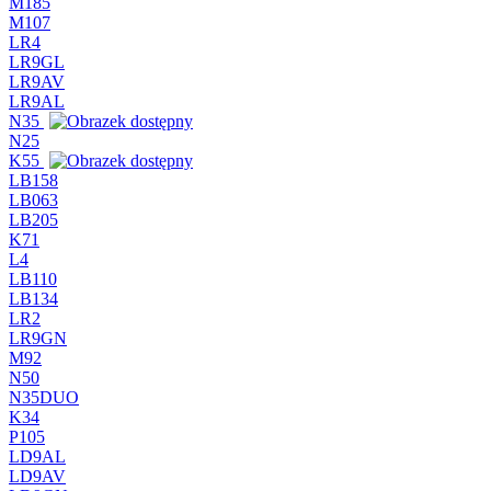
M185
M107
LR4
LR9GL
LR9AV
LR9AL
N35
N25
K55
LB158
LB063
LB205
K71
L4
LB110
LB134
LR2
LR9GN
M92
N50
N35DUO
K34
P105
LD9AL
LD9AV