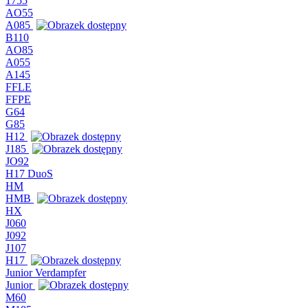
1755
AO55
A085
B110
AO85
A055
A145
FFLE
FFPE
G64
G85
H12
J185
JO92
H17 DuoS
HM
HMB
HX
J060
J092
J107
H17
Junior Verdampfer
Junior
M60