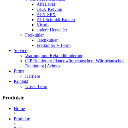
AlfaLaval
GEA-Kelvion
APV-SPX
API-Schmidt-Bretten
Vicarb
andere Hersteller
Freikühler
Tischkühler
Freikühler V-Form
Service
Wartung und Rekonditionierung
CIP Reinigung Plattenwärmetauscher | Wärmetauscher
Reinigung | Arimex
Firma
Karriere
Kontakt
Unser Team
Produkte
Home
/
Produkte
/