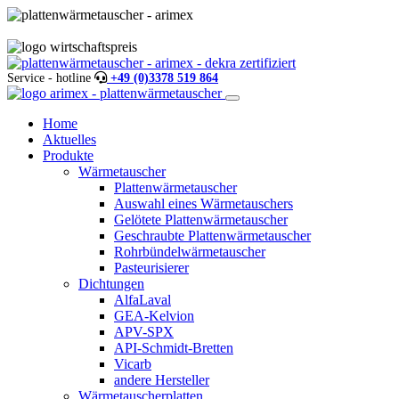
Service - hotline
+49 (0)3378 519 864
Home
Aktuelles
Produkte
Wärmetauscher
Plattenwärmetauscher
Auswahl eines Wärmetauschers
Gelötete Plattenwärmetauscher
Geschraubte Plattenwärmetauscher
Rohrbündelwärmetauscher
Pasteurisierer
Dichtungen
AlfaLaval
GEA-Kelvion
APV-SPX
API-Schmidt-Bretten
Vicarb
andere Hersteller
Wärmetauscherplatten