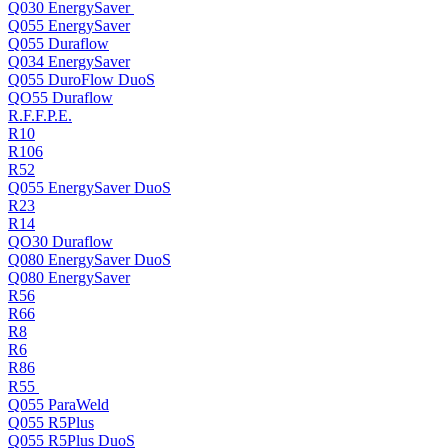
Q030 EnergySaver
Q055 EnergySaver
Q055 Duraflow
Q034 EnergySaver
Q055 DuroFlow DuoS
QO55 Duraflow
R.F.F.P.E.
R10
R106
R52
Q055 EnergySaver DuoS
R23
R14
QO30 Duraflow
Q080 EnergySaver DuoS
Q080 EnergySaver
R56
R66
R8
R6
R86
R55
Q055 ParaWeld
Q055 R5Plus
Q055 R5Plus DuoS