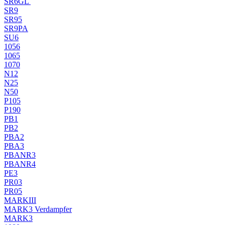
SR6GL
SR9
SR95
SR9PA
SU6
1056
1065
1070
N12
N25
N50
P105
P190
PB1
PB2
PBA2
PBA3
PBANR3
PBANR4
PE3
PR03
PR05
MARKIII
MARK3 Verdampfer
MARK3