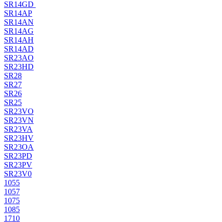
SR14GD
SR14AP
SR14AN
SR14AG
SR14AH
SR14AD
SR23AO
SR23HD
SR28
SR27
SR26
SR25
SR23VO
SR23VN
SR23VA
SR23HV
SR23OA
SR23PD
SR23PV
SR23V0
1055
1057
1075
1085
1710