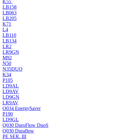
K55
LB158
LB063
LB205
K71
L4
LB110
LB134
LR2
LR9GN
M92
N50
N35DUO
K34
P105
LD9AL
LD9AV
LD9GN
LR9AV
O034 EnergySaver
P190
LD9GL
Q030 DuroFlow DuoS
Q030 Duraflow
PE SER. III