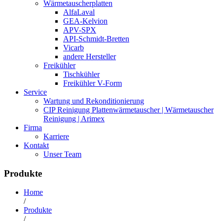
Wärmetauscherplatten
AlfaLaval
GEA-Kelvion
APV-SPX
API-Schmidt-Bretten
Vicarb
andere Hersteller
Freikühler
Tischkühler
Freikühler V-Form
Service
Wartung und Rekonditionierung
CIP Reinigung Plattenwärmetauscher | Wärmetauscher
Reinigung | Arimex
Firma
Karriere
Kontakt
Unser Team
Produkte
Home
/
Produkte
/