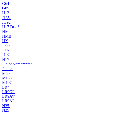
G64
G85
H12
J185
JO92
H17 DuoS
HM
HMB
HX
J060
J092
J107
H17
Junior Verdampfer
Junior
M60
M185
M107
LR4
LR9GL
LR9AV
LR9AL
N35
N25