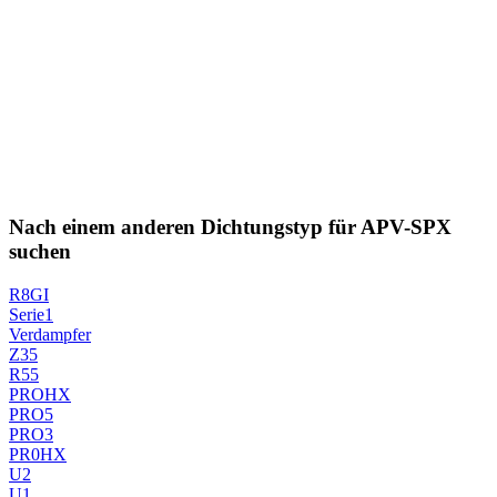
Nach einem anderen Dichtungstyp für APV-SPX
suchen
R8GI
Serie1
Verdampfer
Z35
R55
PROHX
PRO5
PRO3
PR0HX
U2
U1