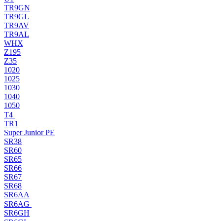
TR9GN
TR9GL
TR9AV
TR9AL
WHX
Z195
Z35
1020
1025
1030
1040
1050
T4
TR1
Super Junior PE
SR38
SR60
SR65
SR66
SR67
SR68
SR6AA
SR6AG
SR6GH