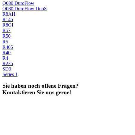
Q080 DuroFlow
Q080 DuroFlow DuoS
R8AH
R145
R8GI
R57
R50
R5
R405
R40
R4
R235
SD9
Series 1
Sie haben noch offene Fragen?
Kontaktieren Sie uns gerne!