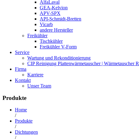
AlfaLaval
GEA-Kelvion
APV-SPX
API-Schmidt-Bretten
Vicarb
andere Hersteller
Freikühler
Tischkühler
Freikühler V-Form
Service
Wartung und Rekonditionierung
CIP Reinigung Plattenwärmetauscher | Wärmetauscher R
Firma
Karriere
Kontakt
Unser Team
Produkte
Home
/
Produkte
/
Dichtungen
/