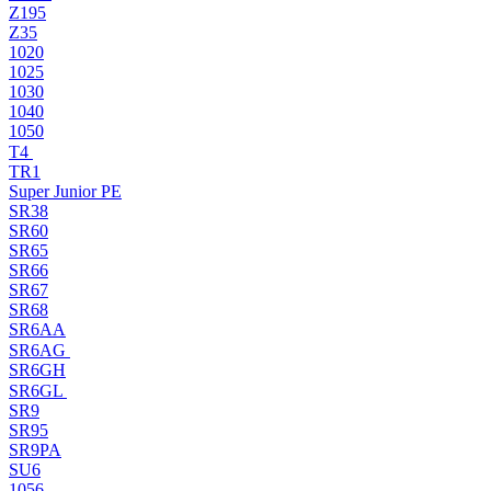
Z195
Z35
1020
1025
1030
1040
1050
T4
TR1
Super Junior PE
SR38
SR60
SR65
SR66
SR67
SR68
SR6AA
SR6AG
SR6GH
SR6GL
SR9
SR95
SR9PA
SU6
1056