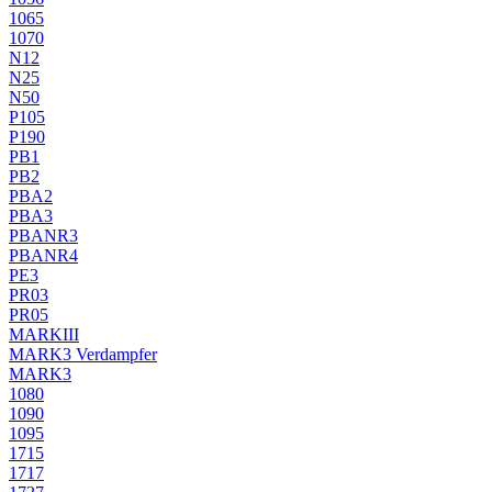
1065
1070
N12
N25
N50
P105
P190
PB1
PB2
PBA2
PBA3
PBANR3
PBANR4
PE3
PR03
PR05
MARKIII
MARK3 Verdampfer
MARK3
1080
1090
1095
1715
1717