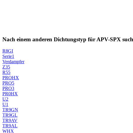
Nach einem anderen Dichtungstyp für APV-SPX suc
R8GI
Serie1
Verdampfer
Z35
R55
PROHX
PRO5
PRO3
PR0HX
U2
U1
TR9GN
TR9GL
TR9AV
TR9AL
WHX