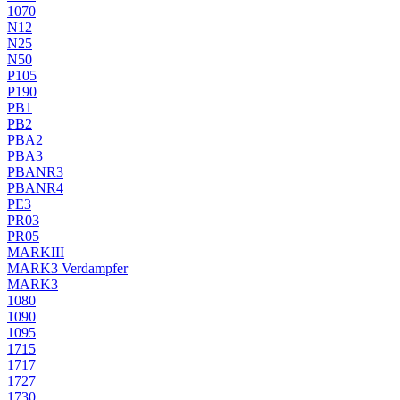
1070
N12
N25
N50
P105
P190
PB1
PB2
PBA2
PBA3
PBANR3
PBANR4
PE3
PR03
PR05
MARKIII
MARK3 Verdampfer
MARK3
1080
1090
1095
1715
1717
1727
1730