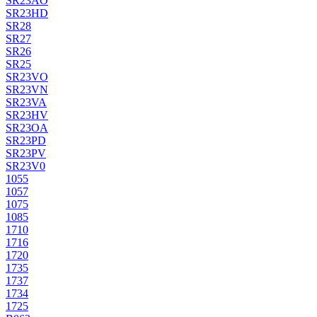
SR23AO
SR23HD
SR28
SR27
SR26
SR25
SR23VO
SR23VN
SR23VA
SR23HV
SR23OA
SR23PD
SR23PV
SR23V0
1055
1057
1075
1085
1710
1716
1720
1735
1737
1734
1725