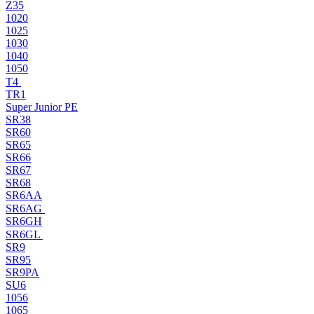
Z35
1020
1025
1030
1040
1050
T4
TR1
Super Junior PE
SR38
SR60
SR65
SR66
SR67
SR68
SR6AA
SR6AG
SR6GH
SR6GL
SR9
SR95
SR9PA
SU6
1056
1065