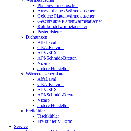
Wärmetauscher
Plattenwärmetauscher
Auswahl eines Wärmetauschers
Gelötete Plattenwärmetauscher
Geschraubte Plattenwärmetauscher
Rohrbündelwärmetauscher
Pasteurisierer
Dichtungen
AlfaLaval
GEA-Kelvion
APV-SPX
API-Schmidt-Bretten
Vicarb
andere Hersteller
Wärmetauscherplatten
AlfaLaval
GEA-Kelvion
APV-SPX
API-Schmidt-Bretten
Vicarb
andere Hersteller
Freikühler
Tischkühler
Freikühler V-Form
Service