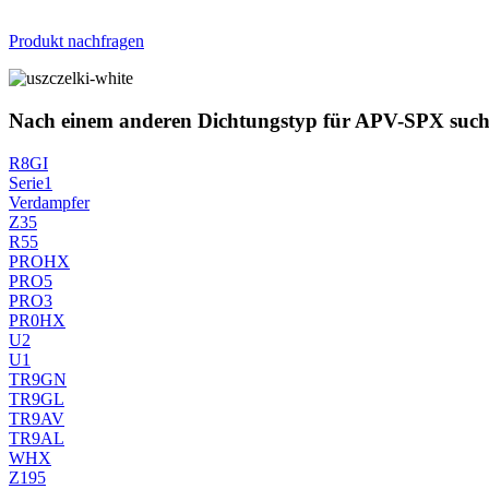
Produkt nachfragen
Nach einem anderen Dichtungstyp für APV-SPX suc
R8GI
Serie1
Verdampfer
Z35
R55
PROHX
PRO5
PRO3
PR0HX
U2
U1
TR9GN
TR9GL
TR9AV
TR9AL
WHX
Z195