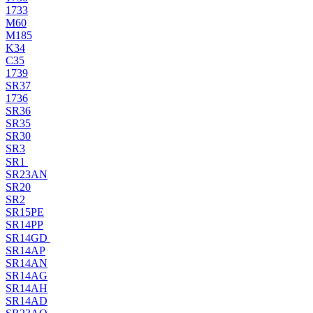
1733
M60
M185
K34
C35
1739
SR37
1736
SR36
SR35
SR30
SR3
SR1
SR23AN
SR20
SR2
SR15PE
SR14PP
SR14GD
SR14AP
SR14AN
SR14AG
SR14AH
SR14AD