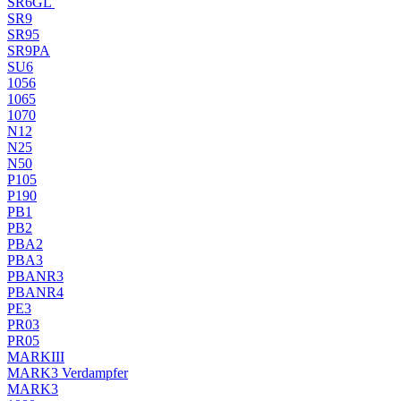
SR6GL
SR9
SR95
SR9PA
SU6
1056
1065
1070
N12
N25
N50
P105
P190
PB1
PB2
PBA2
PBA3
PBANR3
PBANR4
PE3
PR03
PR05
MARKIII
MARK3 Verdampfer
MARK3