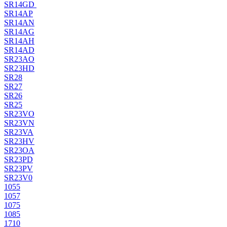
SR14GD
SR14AP
SR14AN
SR14AG
SR14AH
SR14AD
SR23AO
SR23HD
SR28
SR27
SR26
SR25
SR23VO
SR23VN
SR23VA
SR23HV
SR23OA
SR23PD
SR23PV
SR23V0
1055
1057
1075
1085
1710