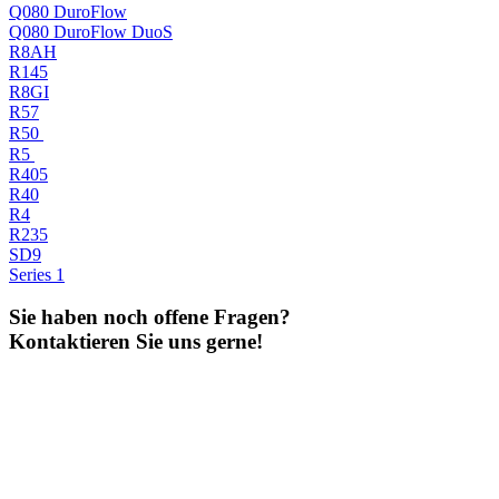
Q080 DuroFlow
Q080 DuroFlow DuoS
R8AH
R145
R8GI
R57
R50
R5
R405
R40
R4
R235
SD9
Series 1
Sie haben noch offene Fragen?
Kontaktieren Sie uns gerne!