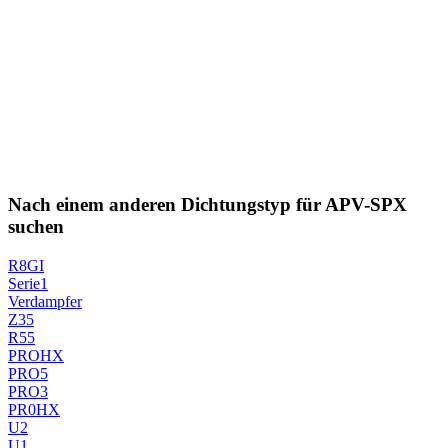
Nach einem anderen Dichtungstyp für APV-SPX
suchen
R8GI
Serie1
Verdampfer
Z35
R55
PROHX
PRO5
PRO3
PR0HX
U2
U1