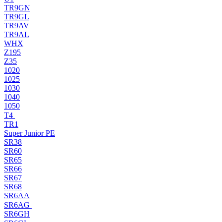
TR9GN
TR9GL
TR9AV
TR9AL
WHX
Z195
Z35
1020
1025
1030
1040
1050
T4
TR1
Super Junior PE
SR38
SR60
SR65
SR66
SR67
SR68
SR6AA
SR6AG
SR6GH