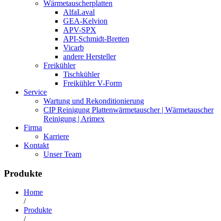
Wärmetauscherplatten
AlfaLaval
GEA-Kelvion
APV-SPX
API-Schmidt-Bretten
Vicarb
andere Hersteller
Freikühler
Tischkühler
Freikühler V-Form
Service
Wartung und Rekonditionierung
CIP Reinigung Plattenwärmetauscher | Wärmetauscher
Reinigung | Arimex
Firma
Karriere
Kontakt
Unser Team
Produkte
Home
/
Produkte
/