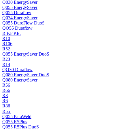
Q030 EnergySaver
Q055 EnergySaver
Q055 Duraflow
Q034 EnergySaver
Q055 DuroFlow DuoS
QO55 Duraflow
R.F.F.P.E.
R10
R106
R52
Q055 EnergySaver DuoS
R23
R14
QO30 Duraflow
Q080 EnergySaver DuoS
Q080 EnergySaver
R56
R66
R8
R6
R86
R55
Q055 ParaWeld
Q055 R5Plus
Q055 R5Plus DuoS