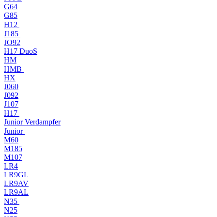
G64
G85
H12
J185
JO92
H17 DuoS
HM
HMB
HX
J060
J092
J107
H17
Junior Verdampfer
Junior
M60
M185
M107
LR4
LR9GL
LR9AV
LR9AL
N35
N25