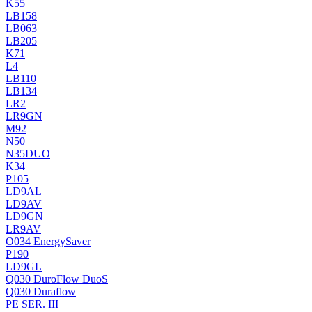
K55
LB158
LB063
LB205
K71
L4
LB110
LB134
LR2
LR9GN
M92
N50
N35DUO
K34
P105
LD9AL
LD9AV
LD9GN
LR9AV
O034 EnergySaver
P190
LD9GL
Q030 DuroFlow DuoS
Q030 Duraflow
PE SER. III