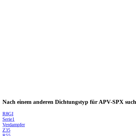
Nach einem anderen Dichtungstyp für APV-SPX suc
R8GI
Serie1
Verdampfer
Z35
R55