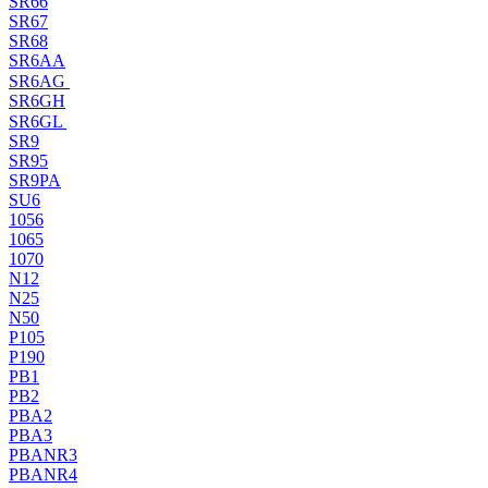
SR66
SR67
SR68
SR6AA
SR6AG
SR6GH
SR6GL
SR9
SR95
SR9PA
SU6
1056
1065
1070
N12
N25
N50
P105
P190
PB1
PB2
PBA2
PBA3
PBANR3
PBANR4