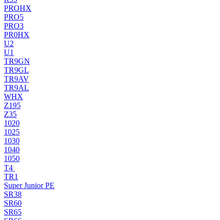
PROHX
PRO5
PRO3
PR0HX
U2
U1
TR9GN
TR9GL
TR9AV
TR9AL
WHX
Z195
Z35
1020
1025
1030
1040
1050
T4
TR1
Super Junior PE
SR38
SR60
SR65