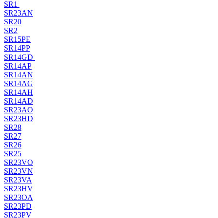
SR1
SR23AN
SR20
SR2
SR15PE
SR14PP
SR14GD
SR14AP
SR14AN
SR14AG
SR14AH
SR14AD
SR23AO
SR23HD
SR28
SR27
SR26
SR25
SR23VO
SR23VN
SR23VA
SR23HV
SR23OA
SR23PD
SR23PV