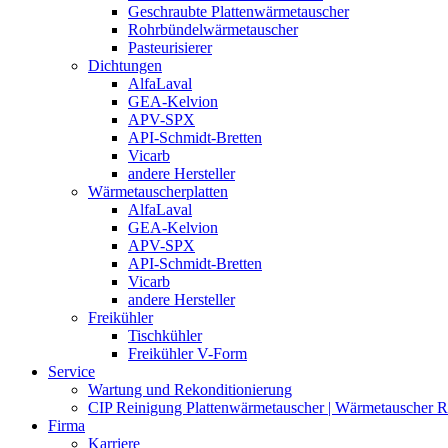
Geschraubte Plattenwärmetauscher
Rohrbündelwärmetauscher
Pasteurisierer
Dichtungen
AlfaLaval
GEA-Kelvion
APV-SPX
API-Schmidt-Bretten
Vicarb
andere Hersteller
Wärmetauscherplatten
AlfaLaval
GEA-Kelvion
APV-SPX
API-Schmidt-Bretten
Vicarb
andere Hersteller
Freikühler
Tischkühler
Freikühler V-Form
Service
Wartung und Rekonditionierung
CIP Reinigung Plattenwärmetauscher | Wärmetauscher R
Firma
Karriere