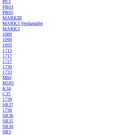
PE3
PR03
PR05
MARKIII
MARK3 Verdampfer
MARK3
1080
1090
1095
1715
1717
1727
1730
1733
M60
M185
K34
C35
1739
SR37
1736
SR36
SR35
SR30
SR3