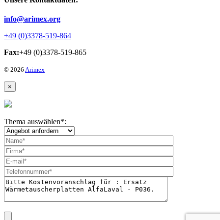
info@arimex.org
+49 (0)3378-519-864
Fax:
+49 (0)3378-519-865
© 2026
Arimex
×
Thema auswählen
*
: