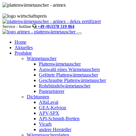
Service - hotline
+49 (0)3378 519 864
Home
Aktuelles
Produkte
Wärmetauscher
Plattenwärmetauscher
Auswahl eines Wärmetauschers
Gelötete Plattenwärmetauscher
Geschraubte Plattenwärmetauscher
Rohrbündelwärmetauscher
Pasteurisierer
Dichtungen
AlfaLaval
GEA-Kelvion
APV-SPX
API-Schmidt-Bretten
Vicarb
andere Hersteller
Wärmetauscherplatten