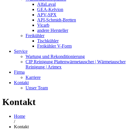
AlfaLaval
GEA-Kelvion
APV-SPX
API-Schmidt-Bretten
Vicarb
andere Hersteller
Freikühler
Tischkühler
Freikühler V-Form
Service
Wartung und Rekonditionierung
CIP Reinigung Plattenwärmetauscher | Wärmetauscher
Reinigung | Arimex
Firma
Karriere
Kontakt
Unser Team
Kontakt
Home
/
Kontakt