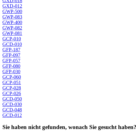
GXD-018
GXD-012
GWP-500
GWP-083
GWP-400
GWP-082
GWP-081
GCP-010
GCD-010
GFP-187
GFP-097
GFP-057
GFP-080
GFP-030
GCP-060
GCP-051
GCP-028
GCP-026
GCD-050
GCD-030
GCD-048
GCD-012
Sie haben nicht gefunden, wonach Sie gesucht haben