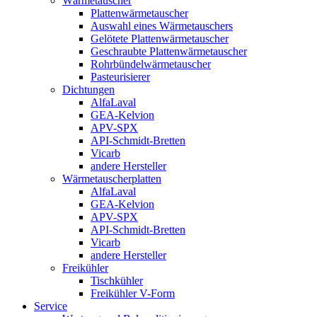
Wärmetauscher
Plattenwärmetauscher
Auswahl eines Wärmetauschers
Gelötete Plattenwärmetauscher
Geschraubte Plattenwärmetauscher
Rohrbündelwärmetauscher
Pasteurisierer
Dichtungen
AlfaLaval
GEA-Kelvion
APV-SPX
API-Schmidt-Bretten
Vicarb
andere Hersteller
Wärmetauscherplatten
AlfaLaval
GEA-Kelvion
APV-SPX
API-Schmidt-Bretten
Vicarb
andere Hersteller
Freikühler
Tischkühler
Freikühler V-Form
Service