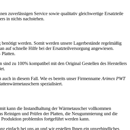
n zuverlässigen Service sowie qualitativ gleichwertige Ersatzteile
ers in nichts nachstehen.
fig benötigt werden. Somit werden unsere Lagerbestände regelmäßig
 auf schnelle Hilfe bei der Ersatzteilversorgung angewiesen.
 Platten.
en sind zu 100% kompatibel mit den Original Gestellen des Herstellers
det.
en auch in diesem Fall. Wie es bereits unser Firmenname
Arimex PWT
lattenwärmetauschern spezialisiert.
rmit kann die Instandhaltung der Wärmetauscher vollkommen
as Reinigen und Prüfen der Platten, die Neugummierung und die
e Produktion problemlos fortgeführt werden kann.
z einfach bei uns an und wir erstellen Ihnen ein unverbindliches