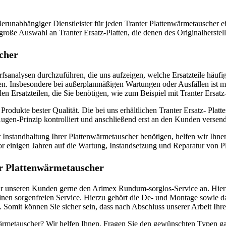
nabhängiger Dienstleister für jeden Tranter Plattenwärmetauscher eine
roße Auswahl an Tranter Ersatz-Platten, die denen des Originalherstell
scher
arfsanalysen durchzuführen, die uns aufzeigen, welche Ersatzteile häu
. Insbesondere bei außerplanmäßigen Wartungen oder Ausfällen ist man
n Ersatzteilen, die Sie benötigen, wie zum Beispiel mit Tranter Ersatz-
odukte bester Qualität. Die bei uns erhältlichen Tranter Ersatz- Platt
ugen-Prinzip kontrolliert und anschließend erst an den Kunden versen
r Instandhaltung Ihrer Plattenwärmetauscher benötigen, helfen wir Ihn
vor einigen Jahren auf die Wartung, Instandsetzung und Reparatur von P
er Plattenwärmetauscher
wir unseren Kunden gerne den Arimex Rundum-sorglos-Service an. Hie
en sorgenfreien Service. Hierzu gehört die De- und Montage sowie d
 Somit können Sie sicher sein, dass nach Abschluss unserer Arbeit Ihr
nwärmetauscher? Wir helfen Ihnen. Fragen Sie den gewünschten Typen gan