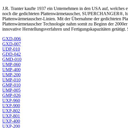
J.R. Tranter kaufte 1937 ein Unternehmen in den USA auf, welches eut
noch die gedichteten Plattenwärmetauscher, SUPERCHANGER®, hinzu. 
Plattenwärmetauscher-Linien. Mit der Übernahme der gedichteten Pla
Plattenwärmetauscher Technologie nahm somit zu Beginn der 2000er e
innovative Herstellungsverfahren und Fertigungskapazitäten getätigt
GXD-006
GXD-007
UDP-010
GDD-042
GMD-010
UMP-060
UMP-400
UMP-200
UMP-010
GMP-010
UMP-005
GMP-026
UXP-960
UXP-900
UXP-802
UXP-801
UXP-400
UXP-200