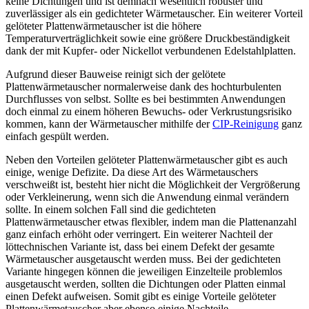
keine Dichtungen und ist demnach wesentlich robuster und
zuverlässiger als ein gedichteter Wärmetauscher. Ein weiterer Vorteil
gelöteter Plattenwärmetauscher ist die höhere
Temperaturverträglichkeit sowie eine größere Druckbeständigkeit
dank der mit Kupfer- oder Nickellot verbundenen Edelstahlplatten.
Aufgrund dieser Bauweise reinigt sich der gelötete
Plattenwärmetauscher normalerweise dank des hochturbulenten
Durchflusses von selbst. Sollte es bei bestimmten Anwendungen
doch einmal zu einem höheren Bewuchs- oder Verkrustungsrisiko
kommen, kann der Wärmetauscher mithilfe der
CIP-Reinigung
ganz
einfach gespült werden.
Neben den Vorteilen gelöteter Plattenwärmetauscher gibt es auch
einige, wenige Defizite. Da diese Art des Wärmetauschers
verschweißt ist, besteht hier nicht die Möglichkeit der Vergrößerung
oder Verkleinerung, wenn sich die Anwendung einmal verändern
sollte. In einem solchen Fall sind die gedichteten
Plattenwärmetauscher etwas flexibler, indem man die Plattenanzahl
ganz einfach erhöht oder verringert. Ein weiterer Nachteil der
löttechnischen Variante ist, dass bei einem Defekt der gesamte
Wärmetauscher ausgetauscht werden muss. Bei der gedichteten
Variante hingegen können die jeweiligen Einzelteile problemlos
ausgetauscht werden, sollten die Dichtungen oder Platten einmal
einen Defekt aufweisen. Somit gibt es einige Vorteile gelöteter
Plattenwärmetauscher aber ebenso einige Nachteile.