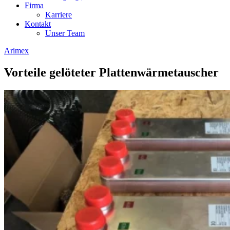
Firma
Karriere
Kontakt
Unser Team
Arimex
Vorteile gelöteter Plattenwärmetauscher