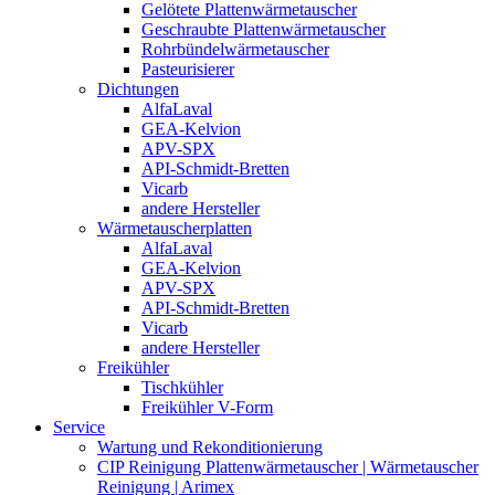
Gelötete Plattenwärmetauscher
Geschraubte Plattenwärmetauscher
Rohrbündelwärmetauscher
Pasteurisierer
Dichtungen
AlfaLaval
GEA-Kelvion
APV-SPX
API-Schmidt-Bretten
Vicarb
andere Hersteller
Wärmetauscherplatten
AlfaLaval
GEA-Kelvion
APV-SPX
API-Schmidt-Bretten
Vicarb
andere Hersteller
Freikühler
Tischkühler
Freikühler V-Form
Service
Wartung und Rekonditionierung
CIP Reinigung Plattenwärmetauscher | Wärmetauscher
Reinigung | Arimex