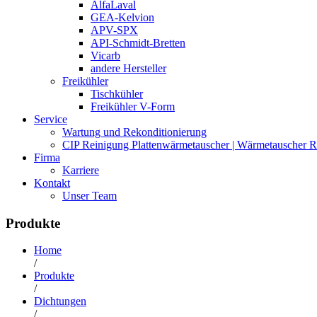
AlfaLaval
GEA-Kelvion
APV-SPX
API-Schmidt-Bretten
Vicarb
andere Hersteller
Freikühler
Tischkühler
Freikühler V-Form
Service
Wartung und Rekonditionierung
CIP Reinigung Plattenwärmetauscher | Wärmetauscher R
Firma
Karriere
Kontakt
Unser Team
Produkte
Home
/
Produkte
/
Dichtungen
/