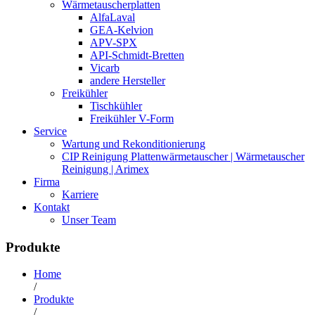
Wärmetauscherplatten
AlfaLaval
GEA-Kelvion
APV-SPX
API-Schmidt-Bretten
Vicarb
andere Hersteller
Freikühler
Tischkühler
Freikühler V-Form
Service
Wartung und Rekonditionierung
CIP Reinigung Plattenwärmetauscher | Wärmetauscher
Reinigung | Arimex
Firma
Karriere
Kontakt
Unser Team
Produkte
Home
/
Produkte
/