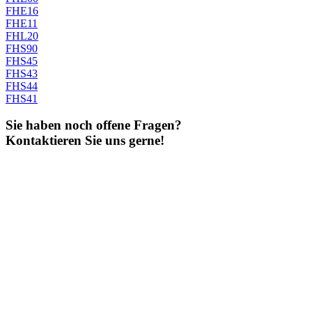
FHE16
FHE11
FHL20
FHS90
FHS45
FHS43
FHS44
FHS41
Sie haben noch offene Fragen?
Kontaktieren Sie uns gerne!