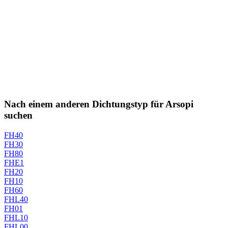
Nach einem anderen Dichtungstyp für Arsopi
suchen
FH40
FH30
FH80
FHE1
FH20
FH10
FH60
FHL40
FH01
FHL10
FHL00