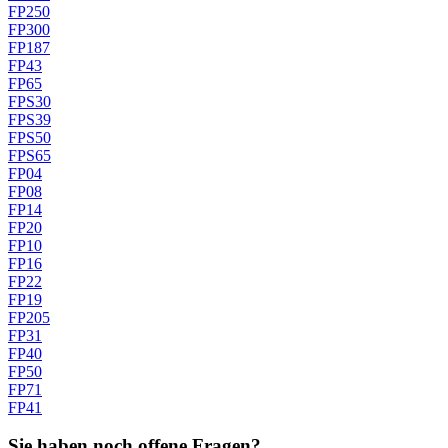
FP250
FP300
FP187
FP43
FP65
FPS30
FPS39
FPS50
FPS65
FP04
FP08
FP14
FP20
FP10
FP16
FP22
FP19
FP205
FP31
FP40
FP50
FP71
FP41
Sie haben noch offene Fragen?