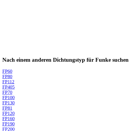
Nach einem anderen Dichtungstyp für Funke suchen
FP60
FP80
FP112
FP405
FP70
FP100
FP130
FP81
FP120
FP160
FP190
FP200