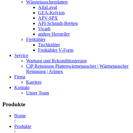
Wärmetauscherplatten
AlfaLaval
GEA-Kelvion
APV-SPX
API-Schmidt-Bretten
Vicarb
andere Hersteller
Freikühler
Tischkühler
Freikühler V-Form
Service
Wartung und Rekonditionierung
CIP Reinigung Plattenwärmetauscher | Wärmetauscher
Reinigung | Arimex
Firma
Karriere
Kontakt
Unser Team
Produkte
Home
/
Produkte
/