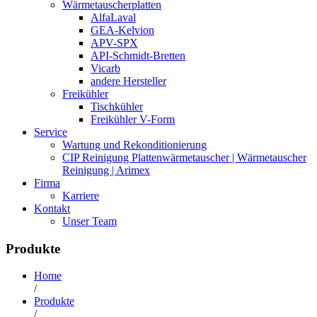
Wärmetauscherplatten
AlfaLaval
GEA-Kelvion
APV-SPX
API-Schmidt-Bretten
Vicarb
andere Hersteller
Freikühler
Tischkühler
Freikühler V-Form
Service
Wartung und Rekonditionierung
CIP Reinigung Plattenwärmetauscher | Wärmetauscher
Reinigung | Arimex
Firma
Karriere
Kontakt
Unser Team
Produkte
Home
/
Produkte
/