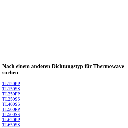
Nach einem anderen Dichtungstyp für Thermowave
suchen
TL150PP
TL150SS
TL250PP
TL250SS
TL400SS
TL500PP
TL500SS
TL650PP
TL650SS