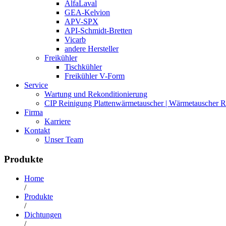
AlfaLaval
GEA-Kelvion
APV-SPX
API-Schmidt-Bretten
Vicarb
andere Hersteller
Freikühler
Tischkühler
Freikühler V-Form
Service
Wartung und Rekonditionierung
CIP Reinigung Plattenwärmetauscher | Wärmetauscher R
Firma
Karriere
Kontakt
Unser Team
Produkte
Home
/
Produkte
/
Dichtungen
/