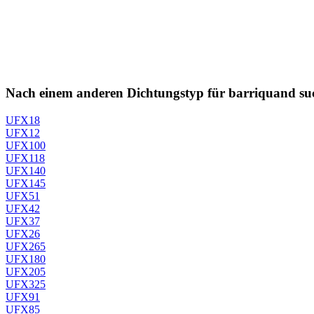
Nach einem anderen Dichtungstyp für barriquand su
UFX18
UFX12
UFX100
UFX118
UFX140
UFX145
UFX51
UFX42
UFX37
UFX26
UFX265
UFX180
UFX205
UFX325
UFX91
UFX85