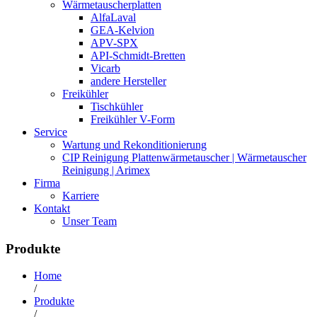
Wärmetauscherplatten
AlfaLaval
GEA-Kelvion
APV-SPX
API-Schmidt-Bretten
Vicarb
andere Hersteller
Freikühler
Tischkühler
Freikühler V-Form
Service
Wartung und Rekonditionierung
CIP Reinigung Plattenwärmetauscher | Wärmetauscher
Reinigung | Arimex
Firma
Karriere
Kontakt
Unser Team
Produkte
Home
/
Produkte
/