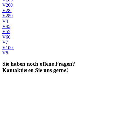
V260
V28
V280
V4
V45
V55
V60
V7
V100
V8
Sie haben noch offene Fragen?
Kontaktieren Sie uns gerne!