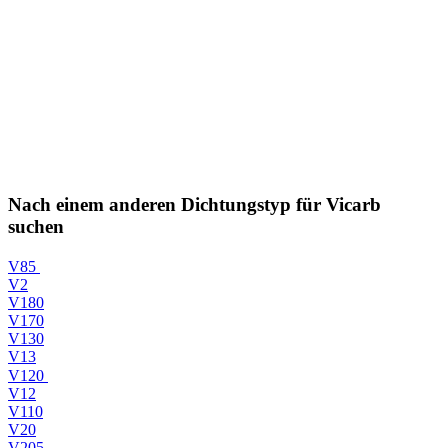
Nach einem anderen Dichtungstyp für Vicarb
suchen
V85
V2
V180
V170
V130
V13
V120
V12
V110
V20
V205