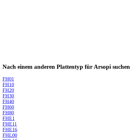
Nach einem anderen Plattentyp für Arsopi suchen
FH01
FH10
FH20
FH30
FH40
FH60
FH80
FHE1
FHE11
FHE16
FHL00