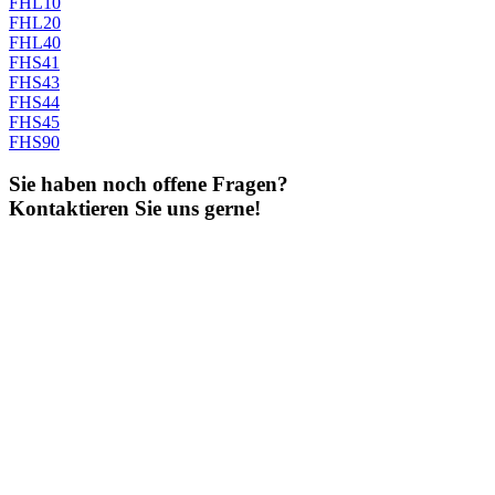
FHL10
FHL20
FHL40
FHS41
FHS43
FHS44
FHS45
FHS90
Sie haben noch offene Fragen?
Kontaktieren Sie uns gerne!