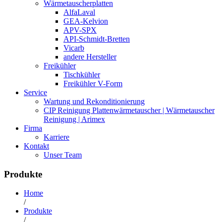
Wärmetauscherplatten
AlfaLaval
GEA-Kelvion
APV-SPX
API-Schmidt-Bretten
Vicarb
andere Hersteller
Freikühler
Tischkühler
Freikühler V-Form
Service
Wartung und Rekonditionierung
CIP Reinigung Plattenwärmetauscher | Wärmetauscher
Reinigung | Arimex
Firma
Karriere
Kontakt
Unser Team
Produkte
Home
/
Produkte
/