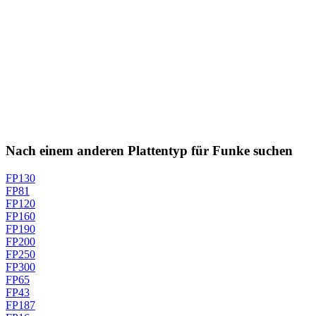
Nach einem anderen Plattentyp für Funke suchen
FP130
FP81
FP120
FP160
FP190
FP200
FP250
FP300
FP65
FP43
FP187