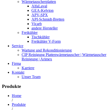
Wärmetauscherplatten
AlfaLaval
GEA-Kelvion
APV-SPX
API-Schmidt-Bretten
Vicarb
andere Hersteller
Freikühler
Tischkühler
Freikühler V-Form
Service
Wartung und Rekonditionierung
CIP Reinigung Plattenwärmetauscher | Wärmetauscher
Reinigung | Arimex
Firma
Karriere
Kontakt
Unser Team
Produkte
Home
/
Produkte
/