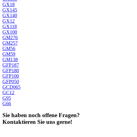
GX18
GX145
GX140
GX12
GX118
GX100
GM276
GM257
GM56
GM59
GM138
GFP187
GFP180
GFP100
GFP050
GCD065
GC12
G95
G66
Sie haben noch offene Fragen?
Kontaktieren Sie uns gerne!