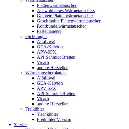
Wärmetauscher
Plattenwärmetauscher
Auswahl eines Wärmetauschers
Gelötete Plattenwärmetauscher
Geschraubte Plattenwärmetauscher
Rohrbündelwärmetauscher
Pasteurisierer
Dichtungen
AlfaLaval
GEA-Kelvion
APV-SPX
API-Schmidt-Bretten
Vicarb
andere Hersteller
Wärmetauscherplatten
AlfaLaval
GEA-Kelvion
APV-SPX
API-Schmidt-Bretten
Vicarb
andere Hersteller
Freikühler
Tischkühler
Freikühler V-Form
Service