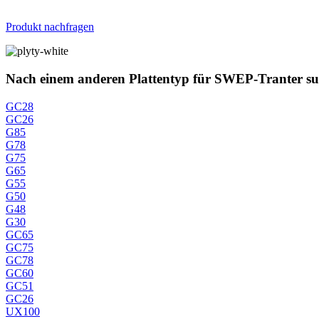
Produkt nachfragen
Nach einem anderen Plattentyp für SWEP-Tranter s
GC28
GC26
G85
G78
G75
G65
G55
G50
G48
G30
GC65
GC75
GC78
GC60
GC51
GC26
UX100