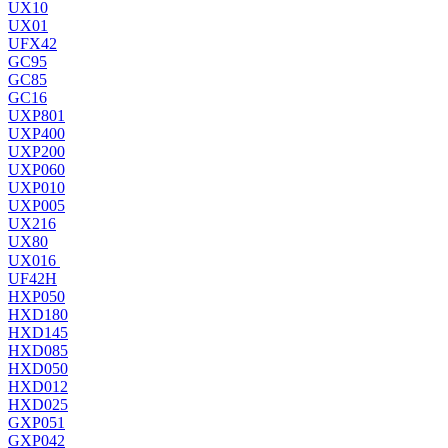
UX10
UX01
UFX42
GC95
GC85
GC16
UXP801
UXP400
UXP200
UXP060
UXP010
UXP005
UX216
UX80
UX016
UF42H
HXP050
HXD180
HXD145
HXD085
HXD050
HXD012
HXD025
GXP051
GXP042