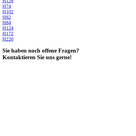
H128
H74
H102
H82
H84
H124
H172
H220
Sie haben noch offene Fragen?
Kontaktieren Sie uns gerne!