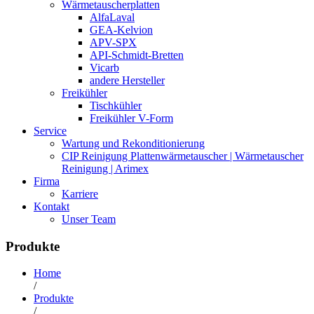
Wärmetauscherplatten
AlfaLaval
GEA-Kelvion
APV-SPX
API-Schmidt-Bretten
Vicarb
andere Hersteller
Freikühler
Tischkühler
Freikühler V-Form
Service
Wartung und Rekonditionierung
CIP Reinigung Plattenwärmetauscher | Wärmetauscher
Reinigung | Arimex
Firma
Karriere
Kontakt
Unser Team
Produkte
Home
/
Produkte
/