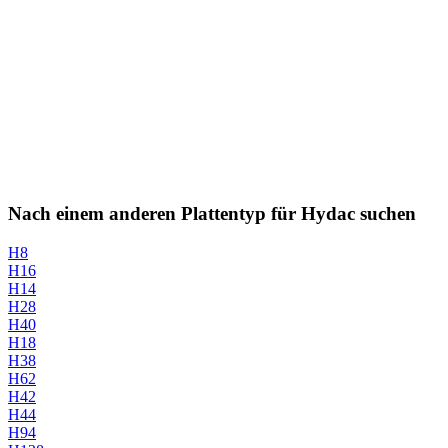
Nach einem anderen Plattentyp für Hydac suchen
H8
H16
H14
H28
H40
H18
H38
H62
H42
H44
H94