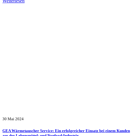
Weiterlesen
30 Mai 2024
GEA Wärmetauscher Service: Ein erfolgreicher Einsatz bei einem Kunden
aus der Lebensmittel- und Nonfood-Industrie