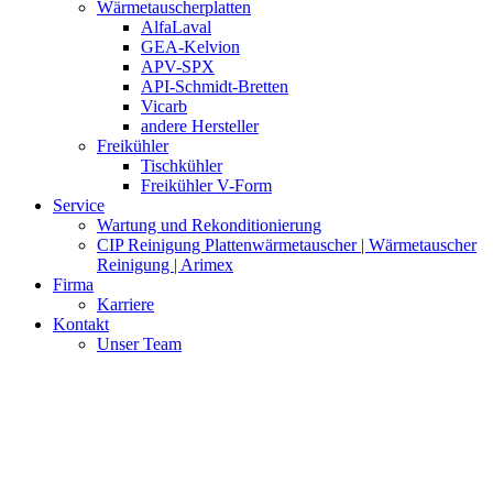
Wärmetauscherplatten
AlfaLaval
GEA-Kelvion
APV-SPX
API-Schmidt-Bretten
Vicarb
andere Hersteller
Freikühler
Tischkühler
Freikühler V-Form
Service
Wartung und Rekonditionierung
CIP Reinigung Plattenwärmetauscher | Wärmetauscher
Reinigung | Arimex
Firma
Karriere
Kontakt
Unser Team