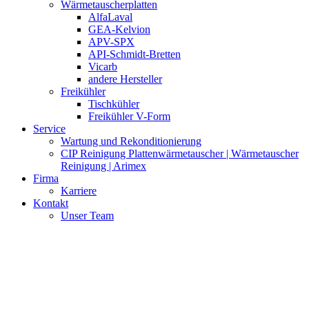
Wärmetauscherplatten
AlfaLaval
GEA-Kelvion
APV-SPX
API-Schmidt-Bretten
Vicarb
andere Hersteller
Freikühler
Tischkühler
Freikühler V-Form
Service
Wartung und Rekonditionierung
CIP Reinigung Plattenwärmetauscher | Wärmetauscher
Reinigung | Arimex
Firma
Karriere
Kontakt
Unser Team