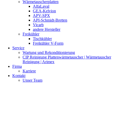
Wärmetauscherplatten
AlfaLaval
GEA-Kelvion
APV-SPX
API-Schmidt-Bretten
Vicarb
andere Hersteller
Freikühler
Tischkühler
Freikühler V-Form
Service
Wartung und Rekonditionierung
CIP Reinigung Plattenwärmetauscher | Wärmetauscher
Reinigung | Arimex
Firma
Karriere
Kontakt
Unser Team