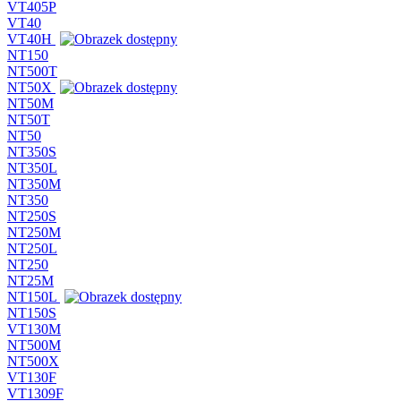
VT405P
VT40
VT40H
NT150
NT500T
NT50X
NT50M
NT50T
NT50
NT350S
NT350L
NT350M
NT350
NT250S
NT250M
NT250L
NT250
NT25M
NT150L
NT150S
VT130M
NT500M
NT500X
VT130F
VT1309F