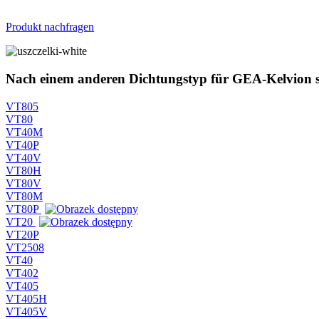
Produkt nachfragen
Nach einem anderen Dichtungstyp für GEA-Kelvion 
VT805
VT80
VT40M
VT40P
VT40V
VT80H
VT80V
VT80M
VT80P
VT20
VT20P
VT2508
VT40
VT402
VT405
VT405H
VT405V