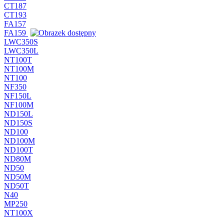
CT187
CT193
FA157
FA159
LWC350S
LWC350L
NT100T
NT100M
NT100
NF350
NF150L
NF100M
ND150L
ND150S
ND100
ND100M
ND100T
ND80M
ND50
ND50M
ND50T
N40
MP250
NT100X