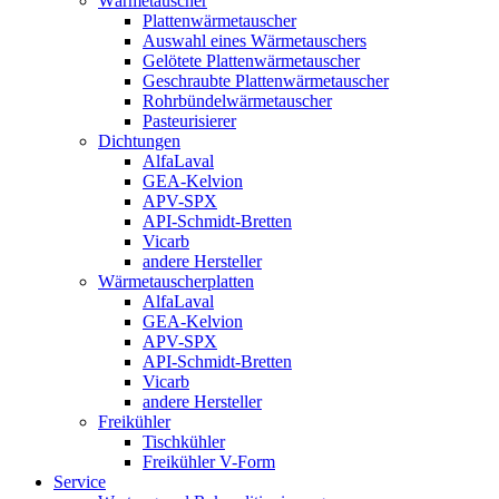
Wärmetauscher
Plattenwärmetauscher
Auswahl eines Wärmetauschers
Gelötete Plattenwärmetauscher
Geschraubte Plattenwärmetauscher
Rohrbündelwärmetauscher
Pasteurisierer
Dichtungen
AlfaLaval
GEA-Kelvion
APV-SPX
API-Schmidt-Bretten
Vicarb
andere Hersteller
Wärmetauscherplatten
AlfaLaval
GEA-Kelvion
APV-SPX
API-Schmidt-Bretten
Vicarb
andere Hersteller
Freikühler
Tischkühler
Freikühler V-Form
Service