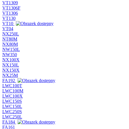
VT1309
VT1306F
VT1306
VT130
VT10
VT04
NX250L
NT80M
NX80M
NW150L
NW350
NX100X
NX150L
NX150X
NX25M
FA192
LWC100T
LWC100M
LWC100X
LWC150S
LWC150L
LWC250S
LWC250L
FA184
FA161