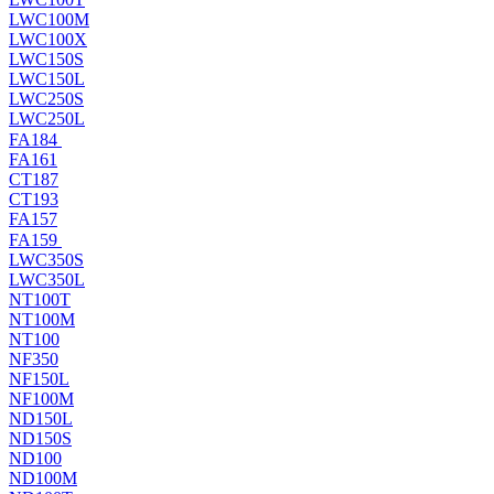
LWC100M
LWC100X
LWC150S
LWC150L
LWC250S
LWC250L
FA184
FA161
CT187
CT193
FA157
FA159
LWC350S
LWC350L
NT100T
NT100M
NT100
NF350
NF150L
NF100M
ND150L
ND150S
ND100
ND100M