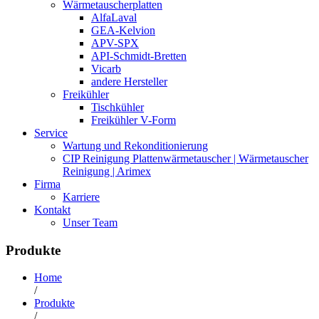
Wärmetauscherplatten
AlfaLaval
GEA-Kelvion
APV-SPX
API-Schmidt-Bretten
Vicarb
andere Hersteller
Freikühler
Tischkühler
Freikühler V-Form
Service
Wartung und Rekonditionierung
CIP Reinigung Plattenwärmetauscher | Wärmetauscher
Reinigung | Arimex
Firma
Karriere
Kontakt
Unser Team
Produkte
Home
/
Produkte
/