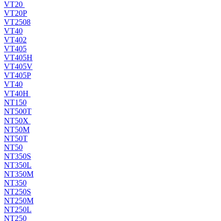
VT20
VT20P
VT2508
VT40
VT402
VT405
VT405H
VT405V
VT405P
VT40
VT40H
NT150
NT500T
NT50X
NT50M
NT50T
NT50
NT350S
NT350L
NT350M
NT350
NT250S
NT250M
NT250L
NT250