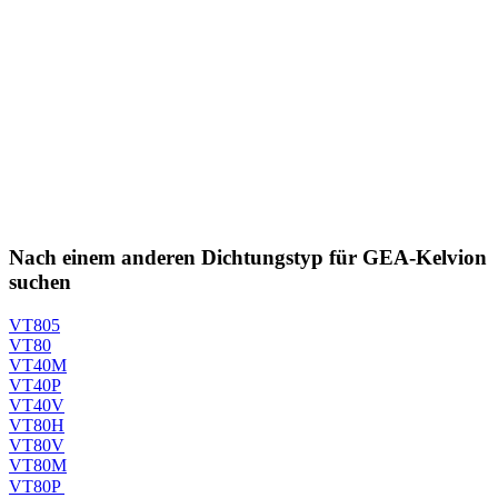
Nach einem anderen Dichtungstyp für GEA-Kelvion
suchen
VT805
VT80
VT40M
VT40P
VT40V
VT80H
VT80V
VT80M
VT80P