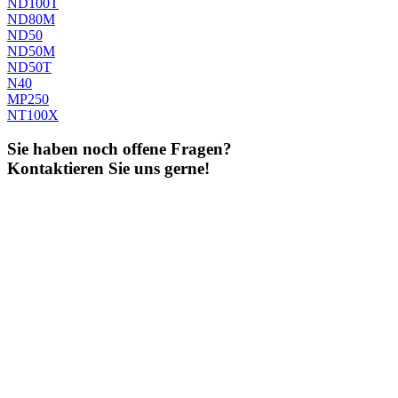
ND100T
ND80M
ND50
ND50M
ND50T
N40
MP250
NT100X
Sie haben noch offene Fragen?
Kontaktieren Sie uns gerne!