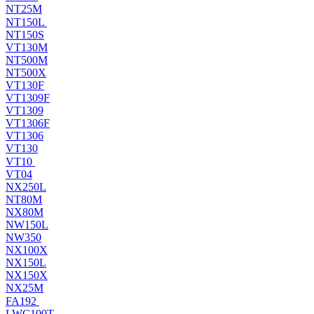
NT25M
NT150L
NT150S
VT130M
NT500M
NT500X
VT130F
VT1309F
VT1309
VT1306F
VT1306
VT130
VT10
VT04
NX250L
NT80M
NX80M
NW150L
NW350
NX100X
NX150L
NX150X
NX25M
FA192
LWC100T