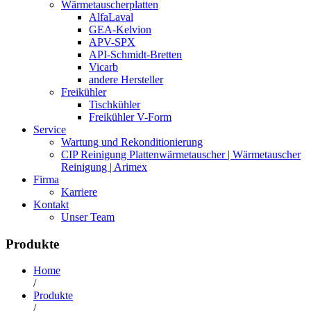
Wärmetauscherplatten
AlfaLaval
GEA-Kelvion
APV-SPX
API-Schmidt-Bretten
Vicarb
andere Hersteller
Freikühler
Tischkühler
Freikühler V-Form
Service
Wartung und Rekonditionierung
CIP Reinigung Plattenwärmetauscher | Wärmetauscher
Reinigung | Arimex
Firma
Karriere
Kontakt
Unser Team
Produkte
Home
/
Produkte
/