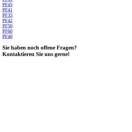
PF45
PF41
PF35
PF42
PF50
PF60
PF40
Sie haben noch offene Fragen?
Kontaktieren Sie uns gerne!