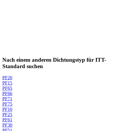
Nach einem anderen Dichtungstyp für ITT-
Standard suchen
PF20
PF15
PF65
PF66
PF71
PF75
PF10
PF25
PF61
PF30
PF51