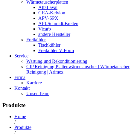
Wärmetauscherplatten
AlfaLaval
GEA-Kelvion
APV-SPX
API-Schmidt-Bretten
Vicarb
andere Hersteller
Freikühler
Tischkühler
Freikühler V-Form
Service
Wartung und Rekonditionierung
CIP Reinigung Plattenwärmetauscher | Wärmetauscher
Reinigung | Arimex
Firma
Karriere
Kontakt
Unser Team
Produkte
Home
/
Produkte
/