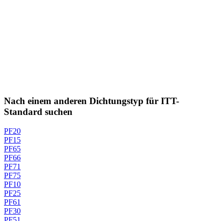
Nach einem anderen Dichtungstyp für ITT-
Standard suchen
PF20
PF15
PF65
PF66
PF71
PF75
PF10
PF25
PF61
PF30
PF51