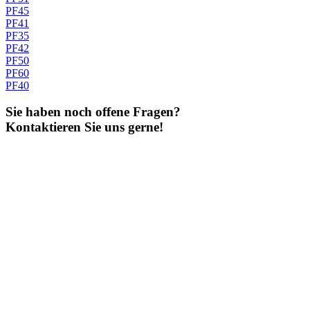
PF45
PF41
PF35
PF42
PF50
PF60
PF40
Sie haben noch offene Fragen?
Kontaktieren Sie uns gerne!