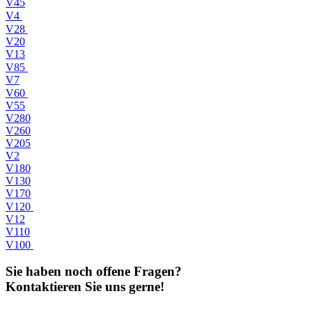
V45
V4
V28
V20
V13
V85
V7
V60
V55
V280
V260
V205
V2
V180
V130
V170
V120
V12
V110
V100
Sie haben noch offene Fragen?
Kontaktieren Sie uns gerne!