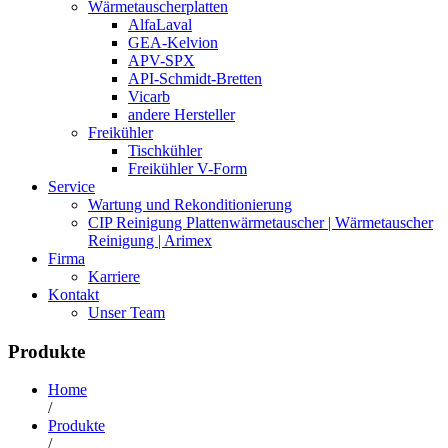
Wärmetauscherplatten
AlfaLaval
GEA-Kelvion
APV-SPX
API-Schmidt-Bretten
Vicarb
andere Hersteller
Freikühler
Tischkühler
Freikühler V-Form
Service
Wartung und Rekonditionierung
CIP Reinigung Plattenwärmetauscher | Wärmetauscher
Reinigung | Arimex
Firma
Karriere
Kontakt
Unser Team
Produkte
Home
/
Produkte
/