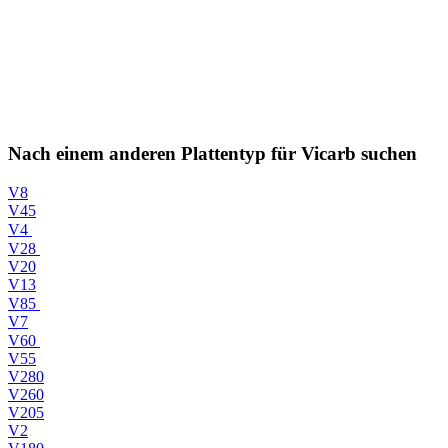
Nach einem anderen Plattentyp für Vicarb suchen
V8
V45
V4
V28
V20
V13
V85
V7
V60
V55
V280
V260
V205
V2