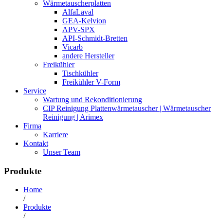
Wärmetauscherplatten
AlfaLaval
GEA-Kelvion
APV-SPX
API-Schmidt-Bretten
Vicarb
andere Hersteller
Freikühler
Tischkühler
Freikühler V-Form
Service
Wartung und Rekonditionierung
CIP Reinigung Plattenwärmetauscher | Wärmetauscher
Reinigung | Arimex
Firma
Karriere
Kontakt
Unser Team
Produkte
Home
/
Produkte
/