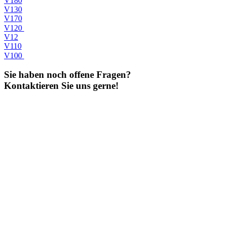
V180
V130
V170
V120
V12
V110
V100
Sie haben noch offene Fragen?
Kontaktieren Sie uns gerne!