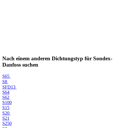
Nach einem anderen Dichtungstyp für Sondex-
Danfoss suchen
S65
S8
SFD13
S64
S62
S100
S15
S20
S21
S250