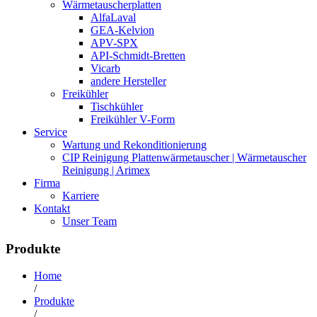
Wärmetauscherplatten
AlfaLaval
GEA-Kelvion
APV-SPX
API-Schmidt-Bretten
Vicarb
andere Hersteller
Freikühler
Tischkühler
Freikühler V-Form
Service
Wartung und Rekonditionierung
CIP Reinigung Plattenwärmetauscher | Wärmetauscher
Reinigung | Arimex
Firma
Karriere
Kontakt
Unser Team
Produkte
Home
/
Produkte
/