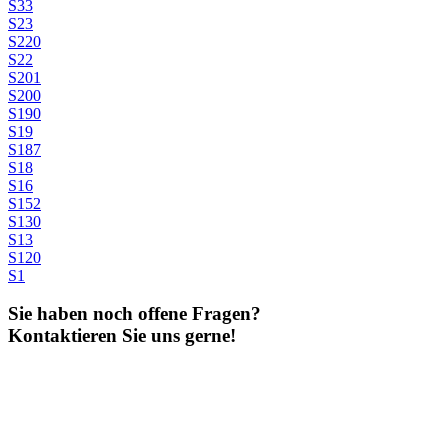
S33
S23
S220
S22
S201
S200
S190
S19
S187
S18
S16
S152
S130
S13
S120
S1
Sie haben noch offene Fragen?
Kontaktieren Sie uns gerne!