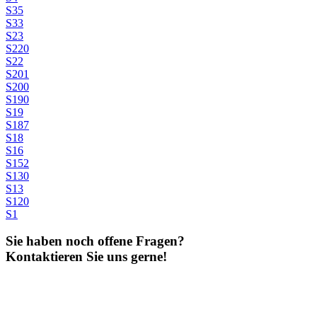
S35
S33
S23
S220
S22
S201
S200
S190
S19
S187
S18
S16
S152
S130
S13
S120
S1
Sie haben noch offene Fragen?
Kontaktieren Sie uns gerne!