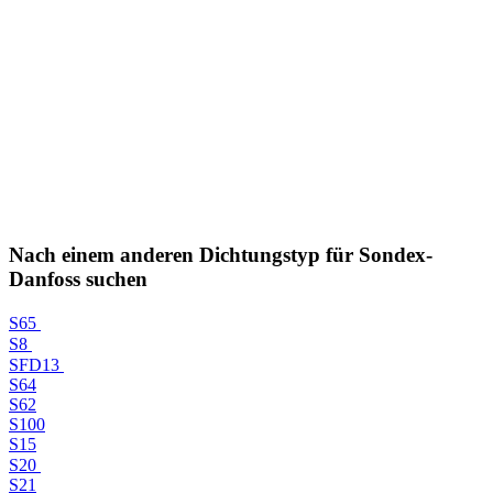
Nach einem anderen Dichtungstyp für Sondex-
Danfoss suchen
S65
S8
SFD13
S64
S62
S100
S15
S20
S21