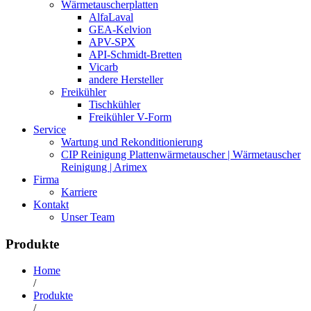
Wärmetauscherplatten
AlfaLaval
GEA-Kelvion
APV-SPX
API-Schmidt-Bretten
Vicarb
andere Hersteller
Freikühler
Tischkühler
Freikühler V-Form
Service
Wartung und Rekonditionierung
CIP Reinigung Plattenwärmetauscher | Wärmetauscher
Reinigung | Arimex
Firma
Karriere
Kontakt
Unser Team
Produkte
Home
/
Produkte
/