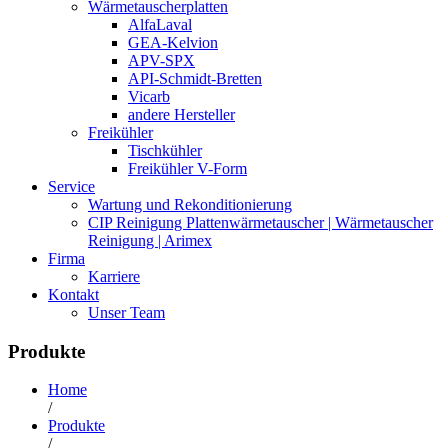
Wärmetauscherplatten
AlfaLaval
GEA-Kelvion
APV-SPX
API-Schmidt-Bretten
Vicarb
andere Hersteller
Freikühler
Tischkühler
Freikühler V-Form
Service
Wartung und Rekonditionierung
CIP Reinigung Plattenwärmetauscher | Wärmetauscher
Reinigung | Arimex
Firma
Karriere
Kontakt
Unser Team
Produkte
Home
/
Produkte
/