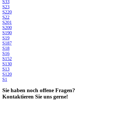
S33
S23
S220
S22
S201
S200
S190
S19
S187
S18
S16
S152
S130
S13
S120
S1
Sie haben noch offene Fragen?
Kontaktieren Sie uns gerne!