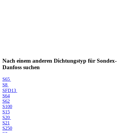
Nach einem anderen Dichtungstyp für Sondex-
Danfoss suchen
S65
S8
SFD13
S64
S62
S100
S15
S20
S21
S250