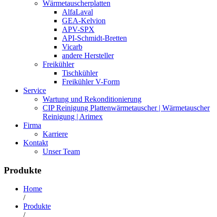
Wärmetauscherplatten
AlfaLaval
GEA-Kelvion
APV-SPX
API-Schmidt-Bretten
Vicarb
andere Hersteller
Freikühler
Tischkühler
Freikühler V-Form
Service
Wartung und Rekonditionierung
CIP Reinigung Plattenwärmetauscher | Wärmetauscher
Reinigung | Arimex
Firma
Karriere
Kontakt
Unser Team
Produkte
Home
/
Produkte
/