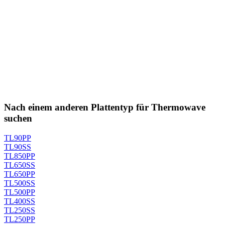
Nach einem anderen Plattentyp für Thermowave
suchen
TL90PP
TL90SS
TL850PP
TL650SS
TL650PP
TL500SS
TL500PP
TL400SS
TL250SS
TL250PP