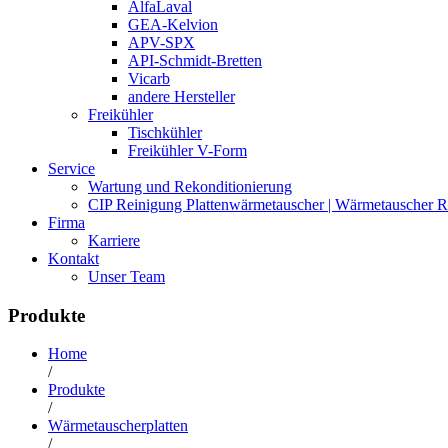
AlfaLaval
GEA-Kelvion
APV-SPX
API-Schmidt-Bretten
Vicarb
andere Hersteller
Freikühler
Tischkühler
Freikühler V-Form
Service
Wartung und Rekonditionierung
CIP Reinigung Plattenwärmetauscher | Wärmetauscher R
Firma
Karriere
Kontakt
Unser Team
Produkte
Home
/
Produkte
/
Wärmetauscherplatten
/