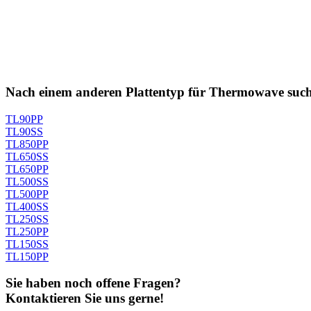
Nach einem anderen Plattentyp für Thermowave suc
TL90PP
TL90SS
TL850PP
TL650SS
TL650PP
TL500SS
TL500PP
TL400SS
TL250SS
TL250PP
TL150SS
TL150PP
Sie haben noch offene Fragen?
Kontaktieren Sie uns gerne!