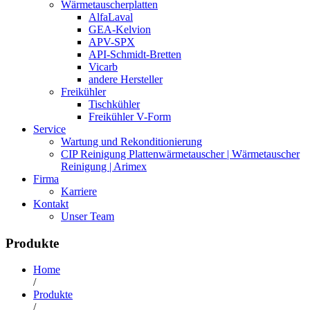
Wärmetauscherplatten
AlfaLaval
GEA-Kelvion
APV-SPX
API-Schmidt-Bretten
Vicarb
andere Hersteller
Freikühler
Tischkühler
Freikühler V-Form
Service
Wartung und Rekonditionierung
CIP Reinigung Plattenwärmetauscher | Wärmetauscher
Reinigung | Arimex
Firma
Karriere
Kontakt
Unser Team
Produkte
Home
/
Produkte
/