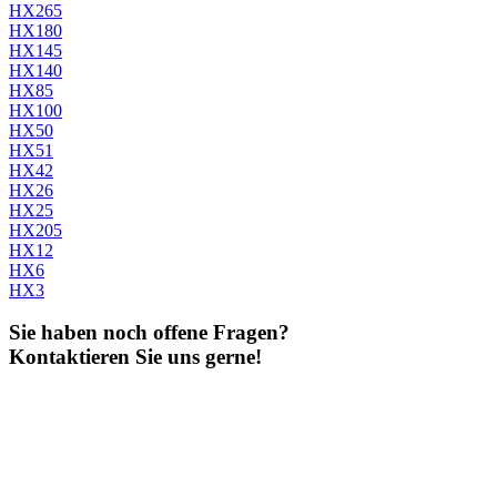
HX265
HX180
HX145
HX140
HX85
HX100
HX50
HX51
HX42
HX26
HX25
HX205
HX12
HX6
HX3
Sie haben noch offene Fragen?
Kontaktieren Sie uns gerne!