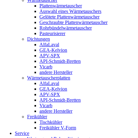
Wärmetauscher
Plattenwärmetauscher
Auswahl eines Wärmetauschers
Gelötete Plattenwärmetauscher
Geschraubte Plattenwärmetauscher
Rohrbündelwärmetauscher
Pasteurisierer
Dichtungen
AlfaLaval
GEA-Kelvion
APV-SPX
API-Schmidt-Bretten
Vicarb
andere Hersteller
Wärmetauscherplatten
AlfaLaval
GEA-Kelvion
APV-SPX
API-Schmidt-Bretten
Vicarb
andere Hersteller
Freikühler
Tischkühler
Freikühler V-Form
Service