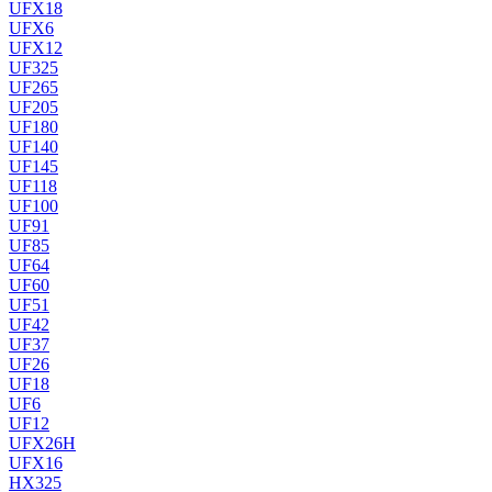
UFX18
UFX6
UFX12
UF325
UF265
UF205
UF180
UF140
UF145
UF118
UF100
UF91
UF85
UF64
UF60
UF51
UF42
UF37
UF26
UF18
UF6
UF12
UFX26H
UFX16
HX325