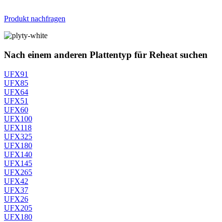
Produkt nachfragen
Nach einem anderen Plattentyp für Reheat suchen
UFX91
UFX85
UFX64
UFX51
UFX60
UFX100
UFX118
UFX325
UFX180
UFX140
UFX145
UFX265
UFX42
UFX37
UFX26
UFX205
UFX180