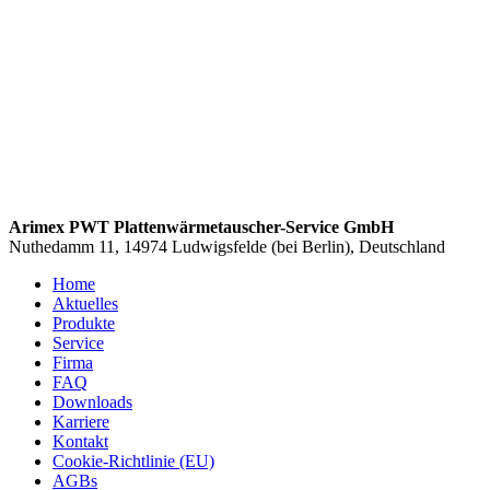
Arimex PWT Plattenwärmetauscher-Service GmbH
Nuthedamm 11, 14974 Ludwigsfelde (bei Berlin), Deutschland
Home
Aktuelles
Produkte
Service
Firma
FAQ
Downloads
Karriere
Kontakt
Cookie-Richtlinie (EU)
AGBs