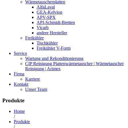
Wärmetauscherplatten
AlfaLaval
GEA-Kelvion
APV-SPX
API-Schmidt-Bretten
Vicarb
andere Hersteller
Freikühler
Tischkühler
Freikühler V-Form
Service
Wartung und Rekonditionierung
CIP Reinigung Plattenwärmetauscher | Wärmetauscher
Reinigung | Arimex
Firma
Karriere
Kontakt
Unser Team
Produkte
Home
/
Produkte
/