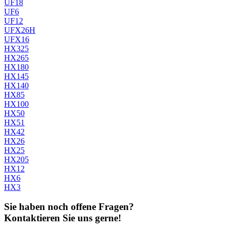
UF18
UF6
UF12
UFX26H
UFX16
HX325
HX265
HX180
HX145
HX140
HX85
HX100
HX50
HX51
HX42
HX26
HX25
HX205
HX12
HX6
HX3
Sie haben noch offene Fragen?
Kontaktieren Sie uns gerne!