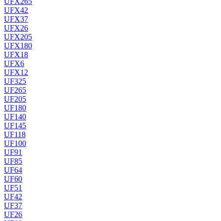
UFX265
UFX42
UFX37
UFX26
UFX205
UFX180
UFX18
UFX6
UFX12
UF325
UF265
UF205
UF180
UF140
UF145
UF118
UF100
UF91
UF85
UF64
UF60
UF51
UF42
UF37
UF26