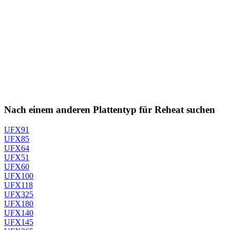
Nach einem anderen Plattentyp für Reheat suchen
UFX91
UFX85
UFX64
UFX51
UFX60
UFX100
UFX118
UFX325
UFX180
UFX140
UFX145