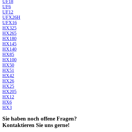
UF18
UF6
UF12
UFX26H
UFX16
HX325
HX265
HX180
HX145
HX140
HX85
HX100
HX50
HX51
HX42
HX26
HX25
HX205
HX12
HX6
HX3
Sie haben noch offene Fragen?
Kontaktieren Sie uns gerne!