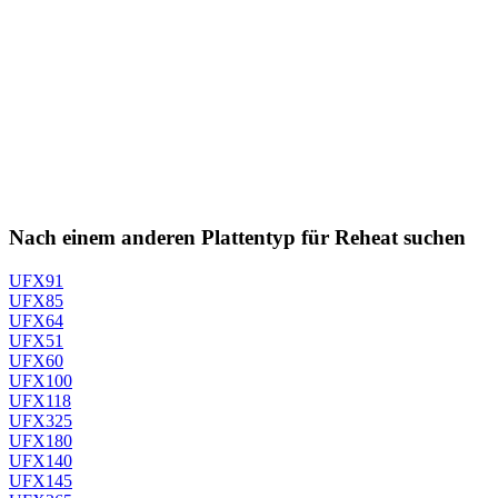
Nach einem anderen Plattentyp für Reheat suchen
UFX91
UFX85
UFX64
UFX51
UFX60
UFX100
UFX118
UFX325
UFX180
UFX140
UFX145