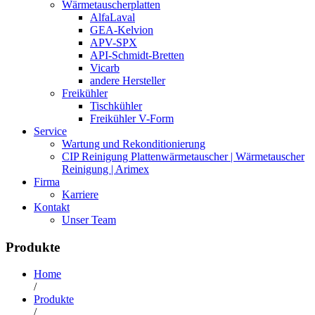
Wärmetauscherplatten
AlfaLaval
GEA-Kelvion
APV-SPX
API-Schmidt-Bretten
Vicarb
andere Hersteller
Freikühler
Tischkühler
Freikühler V-Form
Service
Wartung und Rekonditionierung
CIP Reinigung Plattenwärmetauscher | Wärmetauscher
Reinigung | Arimex
Firma
Karriere
Kontakt
Unser Team
Produkte
Home
/
Produkte
/