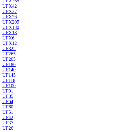
UFX265
UFX42
UFX37
UFX26
UFX205
UFX180
UFX18
UFX6
UFX12
UF325
UF265
UF205
UF180
UF140
UF145
UF118
UF100
UF91
UF85
UF64
UF60
UF51
UF42
UF37
UF26