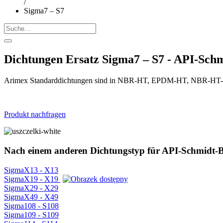
/
Sigma7 – S7
Dichtungen Ersatz Sigma7 – S7 - API-Schm
Arimex Standarddichtungen sind in NBR-HT, EPDM-HT, NBR-HT-FD
Produkt nachfragen
Nach einem anderen Dichtungstyp für API-Schmidt-B
SigmaX13 - X13
SigmaX19 - X19
SigmaX29 - X29
SigmaX49 - X49
Sigma108 - S108
Sigma109 - S109