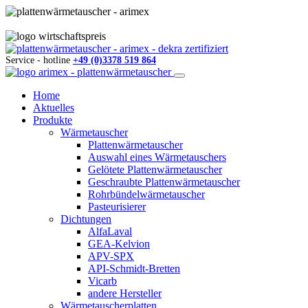
Service - hotline
+49 (0)3378 519 864
Home
Aktuelles
Produkte
Wärmetauscher
Plattenwärmetauscher
Auswahl eines Wärmetauschers
Gelötete Plattenwärmetauscher
Geschraubte Plattenwärmetauscher
Rohrbündelwärmetauscher
Pasteurisierer
Dichtungen
AlfaLaval
GEA-Kelvion
APV-SPX
API-Schmidt-Bretten
Vicarb
andere Hersteller
Wärmetauscherplatten