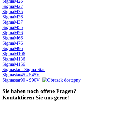
SigmaM26
SigmaM27
SigmaM35
SigmaM36
SigmaM37
SigmaM55
SigmaM56
SigmaM66
SigmaM76
SigmaM96
SigmaM106
SigmaM136
SigmaM156
Sigmastar - Sigma-Star
Sigmastar45 - S45V
Sigmastar90 - S90V
Sie haben noch offene Fragen?
Kontaktieren Sie uns gerne!