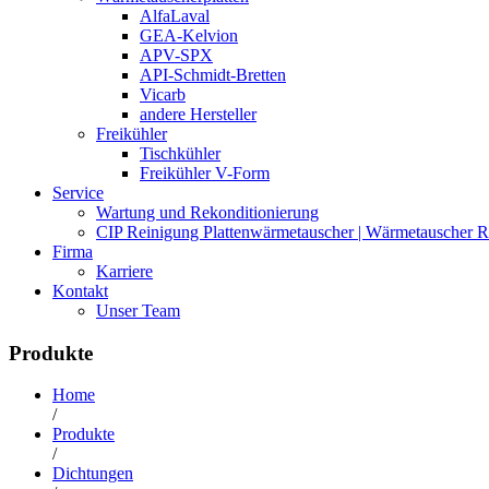
AlfaLaval
GEA-Kelvion
APV-SPX
API-Schmidt-Bretten
Vicarb
andere Hersteller
Freikühler
Tischkühler
Freikühler V-Form
Service
Wartung und Rekonditionierung
CIP Reinigung Plattenwärmetauscher | Wärmetauscher R
Firma
Karriere
Kontakt
Unser Team
Produkte
Home
/
Produkte
/
Dichtungen