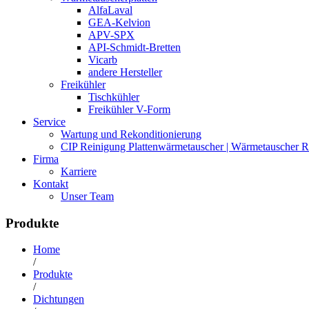
AlfaLaval
GEA-Kelvion
APV-SPX
API-Schmidt-Bretten
Vicarb
andere Hersteller
Freikühler
Tischkühler
Freikühler V-Form
Service
Wartung und Rekonditionierung
CIP Reinigung Plattenwärmetauscher | Wärmetauscher R
Firma
Karriere
Kontakt
Unser Team
Produkte
Home
/
Produkte
/
Dichtungen