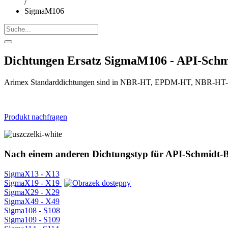
/
SigmaM106
Dichtungen Ersatz SigmaM106 - API-Schm
Arimex Standarddichtungen sind in NBR-HT, EPDM-HT, NBR-HT-FD
Produkt nachfragen
Nach einem anderen Dichtungstyp für API-Schmidt-B
SigmaX13 - X13
SigmaX19 - X19
SigmaX29 - X29
SigmaX49 - X49
Sigma108 - S108
Sigma109 - S109