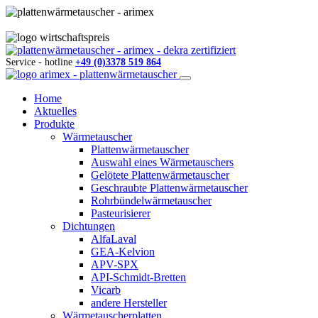
Service - hotline
+49 (0)3378 519 864
Home
Aktuelles
Produkte
Wärmetauscher
Plattenwärmetauscher
Auswahl eines Wärmetauschers
Gelötete Plattenwärmetauscher
Geschraubte Plattenwärmetauscher
Rohrbündelwärmetauscher
Pasteurisierer
Dichtungen
AlfaLaval
GEA-Kelvion
APV-SPX
API-Schmidt-Bretten
Vicarb
andere Hersteller
Wärmetauscherplatten