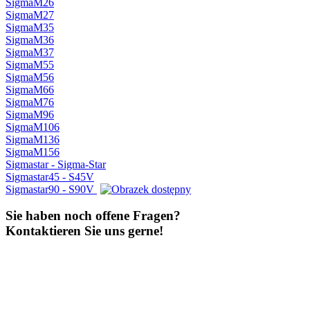
SigmaM26
SigmaM27
SigmaM35
SigmaM36
SigmaM37
SigmaM55
SigmaM56
SigmaM66
SigmaM76
SigmaM96
SigmaM106
SigmaM136
SigmaM156
Sigmastar - Sigma-Star
Sigmastar45 - S45V
Sigmastar90 - S90V
Sie haben noch offene Fragen?
Kontaktieren Sie uns gerne!